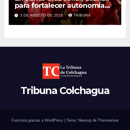
para fortalecer autonomía
económica y liderazgo
3 DE AGOSTO DE 2026
TRIBUNA
femenino
Tribuna Colchagua
Funciona gracias a WordPress
|
Tema: Newsup de
Themeansar