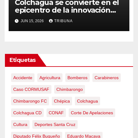
Colchagua se convierte en el
epicentro de la innovación
agroalimentaria con Agro-
JUN 15, 2026
TRIBUNA
Tech O’Higgins 2026
Etiquetas
Accidente
Agricultura
Bomberos
Carabineros
Caso CORMUSAF
Chimbarongo
Chimbarongo FC
Chépica
Colchagua
Colchagua CD
CONAF
Corte De Apelaciones
Cultura
Deportes Santa Cruz
Diputado Félix Bugueño
Eduardo Macaya