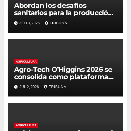
Abordan los desafíos
sanitarios para la producción
nacional de huevos
AGO 3, 2026
TRIBUNA
AGRICULTURA
Agro-Tech O’Higgins 2026 se
consolida como plataforma
para la innovación
JUL 2, 2026
TRIBUNA
agroalimentaria regional
AGRICULTURA