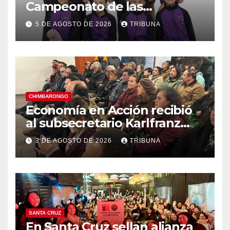
Campeonato de las
Américas: Academia de
5 DE AGOSTO DE 2026
TRIBUNA
Gimnasia Rítmica asegura su
pase a la final internacional
CHIMBARONGO
Economía en Acción recibió
al subsecretario Karlfranz
Koehler en Chimbarongo
3 DE AGOSTO DE 2026
TRIBUNA
SANTA CRUZ
En Santa Cruz sellan alianza