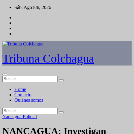
Saltar
Sáb. Ago 8th, 2026
al
contenido
Tribuna Colchagua
Home
Contacto
Quiénes somos
Nancagua
Policial
NANCAGUA: Investigan