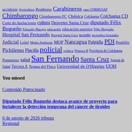
Carabineros
Bomberos
accidente
caso CORMUSAF
Agricultura
Chimbarongo
Colchagua CD
Chépica
Chimbarongo FC
Colchagua
diputado Félix
cultura
Deportes Santa Cruz
Corte de Apelaciones
Bugueño
educación superior
Eduardo Macaya
educación
Félix Bugueño
Hospital San Fernando
incendio
incendios forestales
Hospital Santa Cruz
PDI
Nancagua
Judicial
Palmilla
MOP
Lolol
Peralillo
Medio Ambiente
policial
Pichilemu
Placilla
política
Primera B
Provincia de Colchagua
San Fernando
Santa Cruz
salud
Pumanque
Seremi de
UOH
Universidad de O'Higgins
Tercera A
Termas del Flaco
Salud
You missed
Contenido Patrocinado
Diputado Félix Bugueño destaca avance de proyecto para
fortalecer la detección temprana del cáncer de tiroides
6 de agosto de 2026
tribuna
Regional