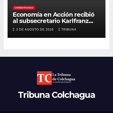
CHIMBARONGO
Economía en Acción recibió
al subsecretario Karlfranz
Koehler en Chimbarongo
3 DE AGOSTO DE 2026
TRIBUNA
Tribuna Colchagua