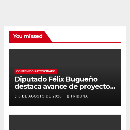
You missed
CONTENIDO PATROCINADO
Diputado Félix Bugueño
destaca avance de proyecto
para fortalecer la detección
6 DE AGOSTO DE 2026
TRIBUNA
temprana del cáncer de
tiroides