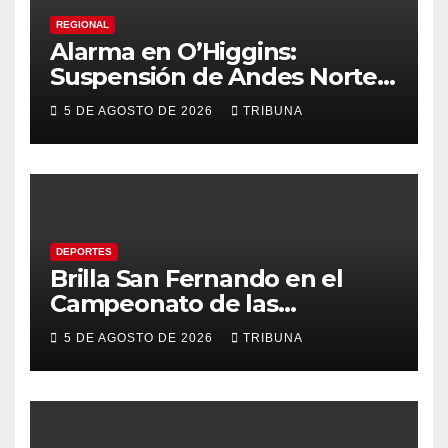
REGIONAL
Alarma en O’Higgins:
Suspensión de Andes Norte
golpea con fuerza el empleo
5 DE AGOSTO DE 2026
TRIBUNA
y la economía regional
DEPORTES
Brilla San Fernando en el
Campeonato de las
Américas: Academia de
5 DE AGOSTO DE 2026
TRIBUNA
Gimnasia Rítmica asegura su
pase a la final internacional