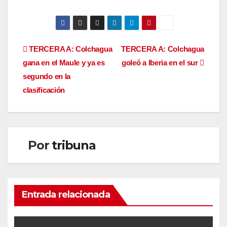
Navegación
TERCERA A: Colchagua
TERCERA A: Colchagua
gana en el Maule y ya es
goleó a Iberia en el sur
de
segundo en la
entradas
clasificación
Por
tribuna
Entrada relacionada