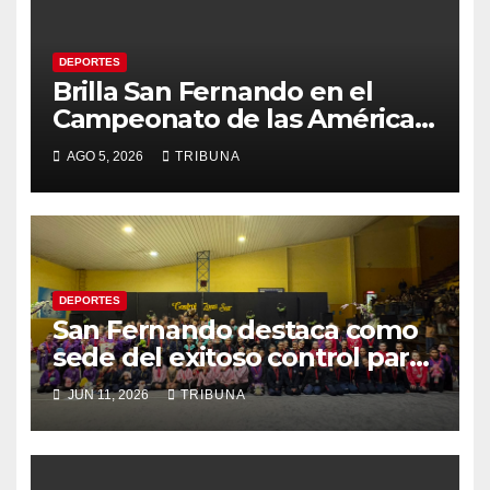
DEPORTES
Brilla San Fernando en el
Campeonato de las Américas:
Academia de Gimnasia
AGO 5, 2026
TRIBUNA
Rítmica asegura su pase a la
final internacional
DEPORTES
San Fernando destaca como
sede del exitoso control para
el «Torneo Internacional de
JUN 11, 2026
TRIBUNA
las Américas» de gimnasia
rítmica