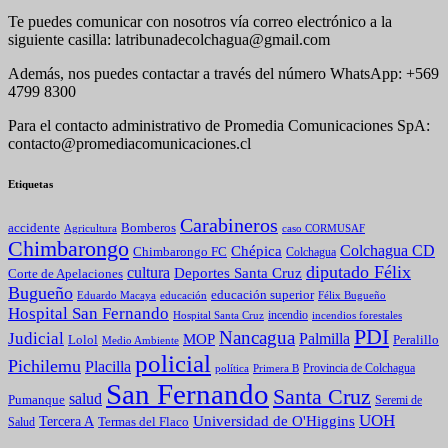
Te puedes comunicar con nosotros vía correo electrónico a la
siguiente casilla: latribunadecolchagua@gmail.com
Además, nos puedes contactar a través del número WhatsApp: +569
4799 8300
Para el contacto administrativo de Promedia Comunicaciones SpA:
contacto@promediacomunicaciones.cl
Etiquetas
Carabineros
Bomberos
accidente
caso CORMUSAF
Agricultura
Chimbarongo
Colchagua CD
Chépica
Chimbarongo FC
Colchagua
diputado Félix
cultura
Deportes Santa Cruz
Corte de Apelaciones
Bugueño
educación superior
Eduardo Macaya
educación
Félix Bugueño
Hospital San Fernando
incendio
incendios forestales
Hospital Santa Cruz
PDI
Nancagua
Judicial
Palmilla
MOP
Lolol
Peralillo
Medio Ambiente
policial
Pichilemu
Placilla
política
Primera B
Provincia de Colchagua
San Fernando
Santa Cruz
salud
Pumanque
Seremi de
UOH
Universidad de O'Higgins
Tercera A
Termas del Flaco
Salud