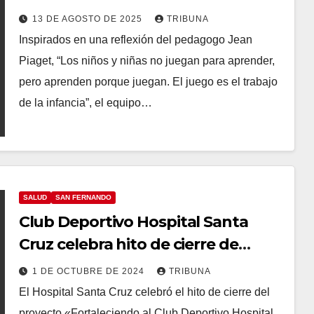
13 DE AGOSTO DE 2025
TRIBUNA
Inspirados en una reflexión del pedagogo Jean
Piaget, “Los niños y niñas no juegan para aprender,
pero aprenden porque juegan. El juego es el trabajo
de la infancia”, el equipo…
SALUD
SAN FERNANDO
Club Deportivo Hospital Santa
Cruz celebra hito de cierre de
proyecto de fortalecimiento
1 DE OCTUBRE DE 2024
TRIBUNA
comunitario
El Hospital Santa Cruz celebró el hito de cierre del
proyecto «Fortaleciendo al Club Deportivo Hospital