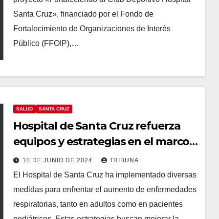
Santa Cruz», financiado por el Fondo de
Fortalecimiento de Organizaciones de Interés
Público (FFOIP),…
SALUD
SANTA CRUZ
Hospital de Santa Cruz refuerza
equipos y estrategias en el marco
de la Campaña de Invierno
10 DE JUNIO DE 2024
TRIBUNA
El Hospital de Santa Cruz ha implementado diversas
medidas para enfrentar el aumento de enfermedades
respiratorias, tanto en adultos como en pacientes
pediátricos. Estas estrategias buscan mejorar la