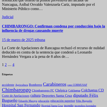
resolución que ordenó la prisión preventiva del alcalde de
Nancagua, Aníbal Osvaldo Valenzuela Cariz, imputado por el
Ministerio Público como…
Judicial
CHIMBARONGO: Confirman condena por conducción bajo la
influencia de drogas causando muerte
15 de marzo de 2025
tribuna
La Corte de Apelaciones de Rancagua rechazó el recurso de nulidad
deducido en contra de la sentencia que condenó a Leonardo
Hernández Vergara a la pena de 8 años de…
Paginación
1
2
…
4
de
Etiquetas
entradas
Carabineros
Bomberos
accidente
caso CORMUSAF
Agricultura
Chimbarongo
Colchagua CD
Chépica
Chimbarongo FC
Colchagua
diputado Félix
cultura
Deportes Santa Cruz
Corte de Apelaciones
Bugueño
educación superior
Eduardo Macaya
educación
Félix Bugueño
Hospital San Fernando
incendio
incendios forestales
Hospital Santa Cruz