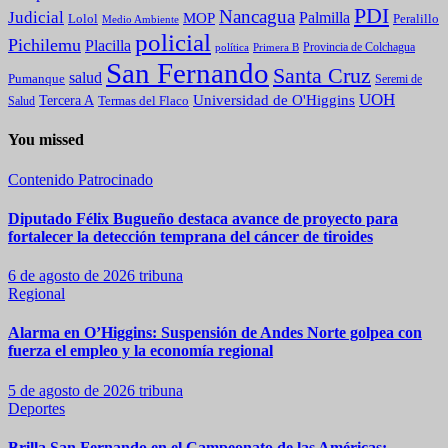
PDI
Nancagua
Judicial
Palmilla
MOP
Lolol
Peralillo
Medio Ambiente
policial
Pichilemu
Placilla
política
Primera B
Provincia de Colchagua
San Fernando
Santa Cruz
salud
Pumanque
Seremi de
UOH
Universidad de O'Higgins
Tercera A
Termas del Flaco
Salud
You missed
Contenido Patrocinado
Diputado Félix Bugueño destaca avance de proyecto para
fortalecer la detección temprana del cáncer de tiroides
6 de agosto de 2026
tribuna
Regional
Alarma en O’Higgins: Suspensión de Andes Norte golpea con
fuerza el empleo y la economía regional
5 de agosto de 2026
tribuna
Deportes
Brilla San Fernando en el Campeonato de las Américas: