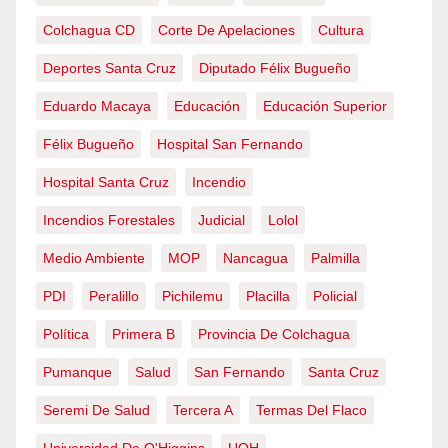
Colchagua CD
Corte De Apelaciones
Cultura
Deportes Santa Cruz
Diputado Félix Bugueño
Eduardo Macaya
Educación
Educación Superior
Félix Bugueño
Hospital San Fernando
Hospital Santa Cruz
Incendio
Incendios Forestales
Judicial
Lolol
Medio Ambiente
MOP
Nancagua
Palmilla
PDI
Peralillo
Pichilemu
Placilla
Policial
Política
Primera B
Provincia De Colchagua
Pumanque
Salud
San Fernando
Santa Cruz
Seremi De Salud
Tercera A
Termas Del Flaco
Universidad De O'Higgins
UOH