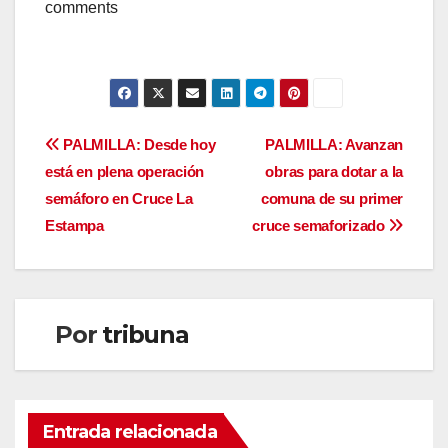
comments
Navegación
PALMILLA: Desde hoy
PALMILLA: Avanzan
está en plena operación
obras para dotar a la
de
semáforo en Cruce La
comuna de su primer
entradas
Estampa
cruce semaforizado
Por
tribuna
Entrada relacionada