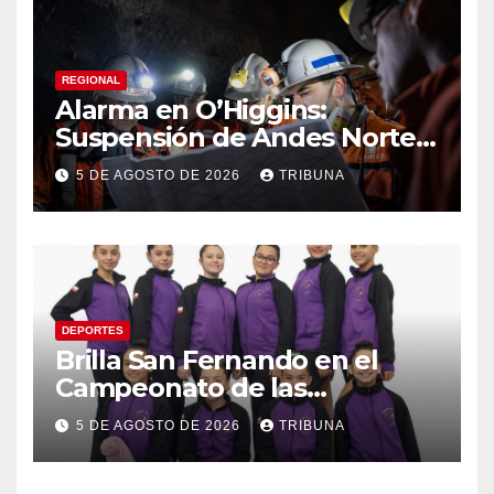
REGIONAL
Alarma en O’Higgins:
Suspensión de Andes Norte
golpea con fuerza el empleo
5 DE AGOSTO DE 2026
TRIBUNA
y la economía regional
DEPORTES
Brilla San Fernando en el
Campeonato de las
Américas: Academia de
5 DE AGOSTO DE 2026
TRIBUNA
Gimnasia Rítmica asegura su
pase a la final internacional