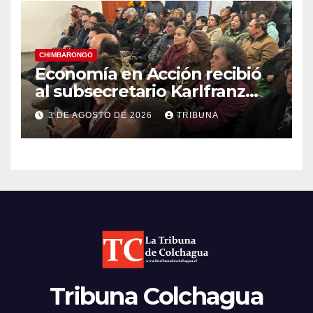
CHIMBARONGO
Economía en Acción recibió
al subsecretario Karlfranz
Koehler en Chimbarongo
3 DE AGOSTO DE 2026
TRIBUNA
Tribuna Colchagua