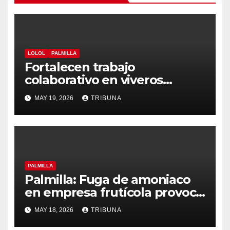
LOLOL
PALMILLA
Fortalecen trabajo
colaborativo en viveros
CONAF de Palmilla y Lolol
MAY 19, 2026
TRIBUNA
PALMILLA
Palmilla: Fuga de amoniaco
en empresa frutícola provoca
evacuación masiva
MAY 18, 2026
TRIBUNA