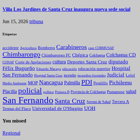
Villa Los Jardines de Santa Cruz inaugura nueva sede social
Jun 15, 2026
tribuna
Etiquetas
Carabineros
Bomberos
accidente
caso CORMUSAF
Agricultura
Chimbarongo
Colchagua CD
Chépica
Chimbarongo FC
Colchagua
diputado
cultura
Deportes Santa Cruz
Corte de Apelaciones
CONAF
Félix Bugueño
Hospital
educación superior
Eduardo Macaya
educación
Judicial
San Fernando
Lolol
incendio
incendios forestales
Hospital Santa Cruz
PDI
Nancagua
Pichilemu
Palmilla
MOP
Peralillo
Medio Ambiente
policial
Placilla
salud
Pumanque
política
Primera B
Provincia de Colchagua
San Fernando
Santa Cruz
Tercera A
Seremi de Salud
UOH
Universidad de O'Higgins
Termas del Flaco
You missed
Regional