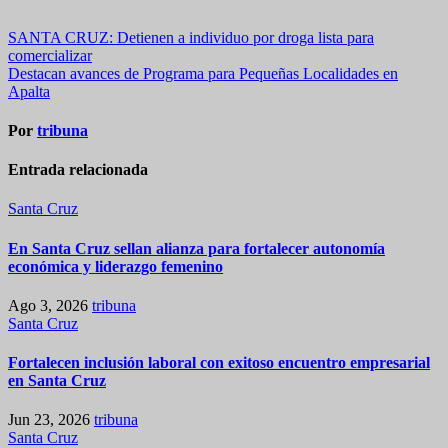
Navegación
SANTA CRUZ: Detienen a individuo por droga lista para
comercializar
de
Destacan avances de Programa para Pequeñas Localidades en
entradas
Apalta
Por
tribuna
Entrada relacionada
Santa Cruz
En Santa Cruz sellan alianza para fortalecer autonomía
económica y liderazgo femenino
Ago 3, 2026
tribuna
Santa Cruz
Fortalecen inclusión laboral con exitoso encuentro empresarial
en Santa Cruz
Jun 23, 2026
tribuna
Santa Cruz