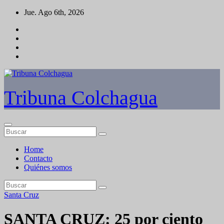
Saltar
Jue. Ago 6th, 2026
al
contenido
Tribuna Colchagua
Home
Contacto
Quiénes somos
Santa Cruz
SANTA CRUZ: 25 por ciento