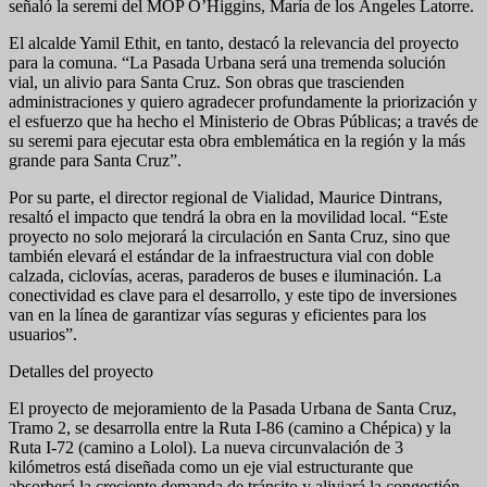
señaló la seremi del MOP O’Higgins, María de los Ángeles Latorre.
El alcalde Yamil Ethit, en tanto, destacó la relevancia del proyecto
para la comuna. “La Pasada Urbana será una tremenda solución
vial, un alivio para Santa Cruz. Son obras que trascienden
administraciones y quiero agradecer profundamente la priorización y
el esfuerzo que ha hecho el Ministerio de Obras Públicas; a través de
su seremi para ejecutar esta obra emblemática en la región y la más
grande para Santa Cruz”.
Por su parte, el director regional de Vialidad, Maurice Dintrans,
resaltó el impacto que tendrá la obra en la movilidad local. “Este
proyecto no solo mejorará la circulación en Santa Cruz, sino que
también elevará el estándar de la infraestructura vial con doble
calzada, ciclovías, aceras, paraderos de buses e iluminación. La
conectividad es clave para el desarrollo, y este tipo de inversiones
van en la línea de garantizar vías seguras y eficientes para los
usuarios”.
Detalles del proyecto
El proyecto de mejoramiento de la Pasada Urbana de Santa Cruz,
Tramo 2, se desarrolla entre la Ruta I-86 (camino a Chépica) y la
Ruta I-72 (camino a Lolol). La nueva circunvalación de 3
kilómetros está diseñada como un eje vial estructurante que
absorberá la creciente demanda de tránsito y aliviará la congestión