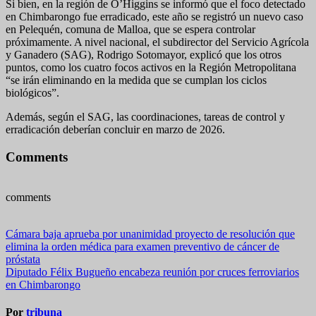
Si bien, en la región de O’Higgins se informó que el foco detectado
en Chimbarongo fue erradicado, este año se registró un nuevo caso
en Pelequén, comuna de Malloa, que se espera controlar
próximamente. A nivel nacional, el subdirector del Servicio Agrícola
y Ganadero (SAG), Rodrigo Sotomayor, explicó que los otros
puntos, como los cuatro focos activos en la Región Metropolitana
“se irán eliminando en la medida que se cumplan los ciclos
biológicos”.
Además, según el SAG, las coordinaciones, tareas de control y
erradicación deberían concluir en marzo de 2026.
Comments
comments
Navegación
Cámara baja aprueba por unanimidad proyecto de resolución que
elimina la orden médica para examen preventivo de cáncer de
de
próstata
entradas
Diputado Félix Bugueño encabeza reunión por cruces ferroviarios
en Chimbarongo
Por
tribuna