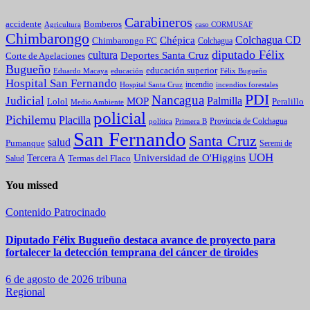
Carabineros
Bomberos
accidente
caso CORMUSAF
Agricultura
Chimbarongo
Colchagua CD
Chépica
Chimbarongo FC
Colchagua
diputado Félix
cultura
Deportes Santa Cruz
Corte de Apelaciones
Bugueño
educación superior
Eduardo Macaya
educación
Félix Bugueño
Hospital San Fernando
incendio
incendios forestales
Hospital Santa Cruz
PDI
Nancagua
Judicial
Palmilla
MOP
Lolol
Peralillo
Medio Ambiente
policial
Pichilemu
Placilla
política
Primera B
Provincia de Colchagua
San Fernando
Santa Cruz
salud
Pumanque
Seremi de
UOH
Universidad de O'Higgins
Tercera A
Termas del Flaco
Salud
You missed
Contenido Patrocinado
Diputado Félix Bugueño destaca avance de proyecto para
fortalecer la detección temprana del cáncer de tiroides
6 de agosto de 2026
tribuna
Regional