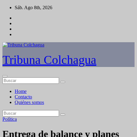
Saltar
Sáb. Ago 8th, 2026
al
contenido
Tribuna Colchagua
Home
Contacto
Quiénes somos
Política
Entrega de balance y planes