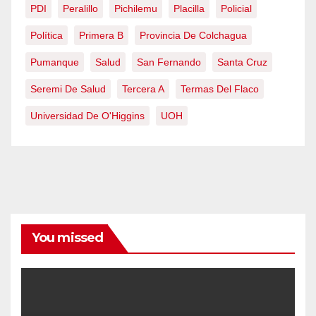
PDI
Peralillo
Pichilemu
Placilla
Policial
Política
Primera B
Provincia De Colchagua
Pumanque
Salud
San Fernando
Santa Cruz
Seremi De Salud
Tercera A
Termas Del Flaco
Universidad De O'Higgins
UOH
You missed