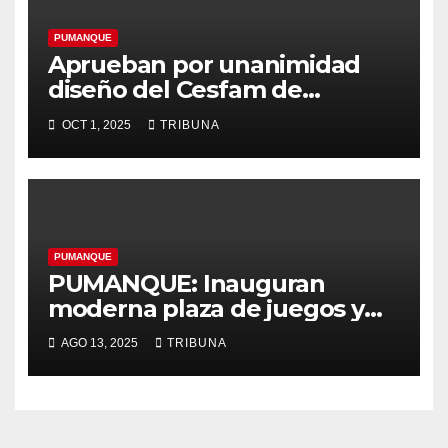
PUMANQUE
Aprueban por unanimidad
diseño del Cesfam de
Pumanque con inversión de
OCT 1, 2025
TRIBUNA
más de $129 millones
PUMANQUE
PUMANQUE: Inauguran
moderna plaza de juegos y
nueva multicancha en La
AGO 13, 2025
TRIBUNA
Gloria y Villa Padre Hurtado