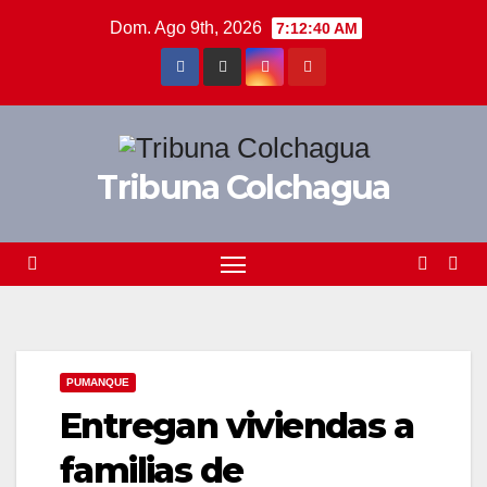
Saltar
Dom. Ago 9th, 2026
7:12:40 AM
al
contenido
Tribuna Colchagua
PUMANQUE
Entregan viviendas a
familias de