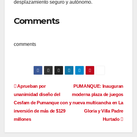
desplazamiento seguro y autónomo.
Comments
comments
Navegación
Aprueban por
PUMANQUE: Inauguran
unanimidad diseño del
moderna plaza de juegos
de
Cesfam de Pumanque con
y nueva multicancha en La
entradas
inversión de más de $129
Gloria y Villa Padre
millones
Hurtado