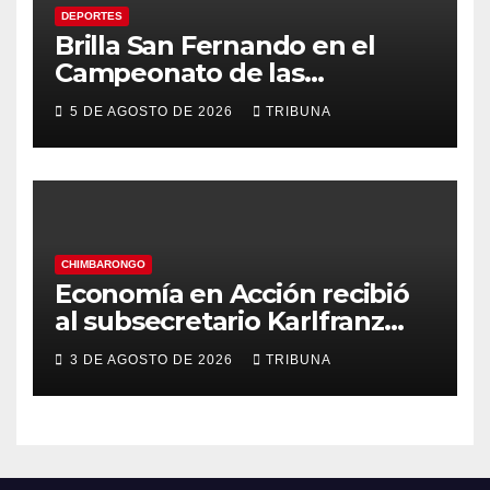
DEPORTES
Brilla San Fernando en el
Campeonato de las
Américas: Academia de
5 DE AGOSTO DE 2026
TRIBUNA
Gimnasia Rítmica asegura su
pase a la final internacional
CHIMBARONGO
Economía en Acción recibió
al subsecretario Karlfranz
Koehler en Chimbarongo
3 DE AGOSTO DE 2026
TRIBUNA