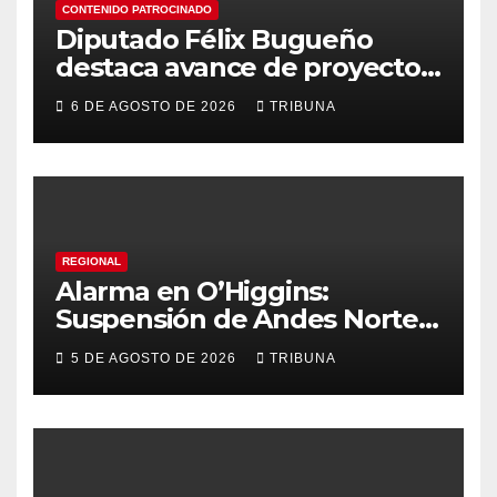
CONTENIDO PATROCINADO
Diputado Félix Bugueño
destaca avance de proyecto
para fortalecer la detección
6 DE AGOSTO DE 2026
TRIBUNA
temprana del cáncer de
tiroides
REGIONAL
Alarma en O’Higgins:
Suspensión de Andes Norte
golpea con fuerza el empleo
5 DE AGOSTO DE 2026
TRIBUNA
y la economía regional