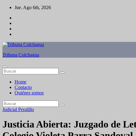
Saltar
Jue. Ago 6th, 2026
al
contenido
Tribuna Colchagua
Home
Contacto
Quiénes somos
Judicial
Peralillo
Justicia Abierta: Juzgado de Let
Colegio Violeta Parra Sandoval