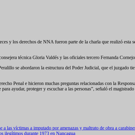
ueces y los derechos de NNA fueron parte de la charla que realizó esta s
a consejera técnica Gloria Valdés y las oficiales tercero Fernanda Cornej
eralillo se abordaron la estructura del Poder Judicial, que el juzgado t
 Derecho Penal e hicieron muchas preguntas relacionadas con la Responsa
ve para ayudar, proteger y escuchar a las personas”, señaló el magistrado
 a las víctimas a imputado por amenazas y maltrato de obra a carabine
os ilegítimos durante 1973 en Nancagua