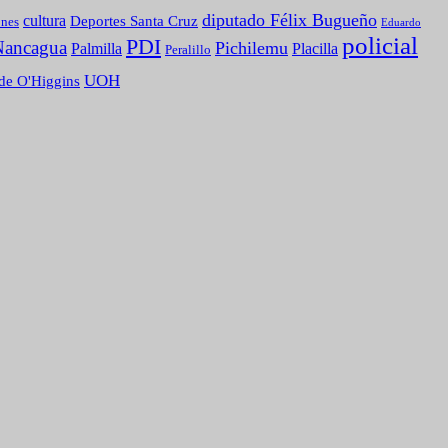
diputado Félix Bugueño
cultura
Deportes Santa Cruz
ones
Eduardo
policial
PDI
Nancagua
Pichilemu
Palmilla
Placilla
Peralillo
UOH
de O'Higgins