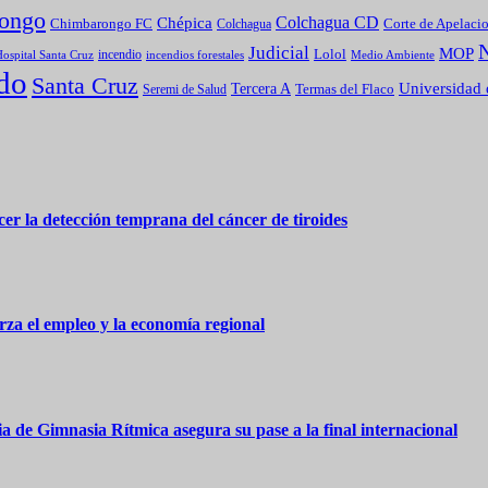
ongo
Colchagua CD
Chépica
Chimbarongo FC
Colchagua
Corte de Apelaci
Judicial
MOP
Lolol
incendio
incendios forestales
Medio Ambiente
ospital Santa Cruz
do
Santa Cruz
Universidad 
Tercera A
Termas del Flaco
Seremi de Salud
er la detección temprana del cáncer de tiroides
za el empleo y la economía regional
 de Gimnasia Rítmica asegura su pase a la final internacional