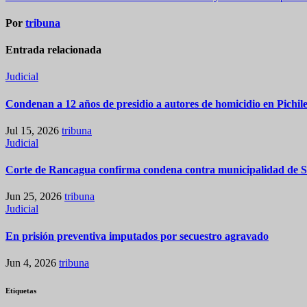
de
entradas
Por
tribuna
Entrada relacionada
Judicial
Condenan a 12 años de presidio a autores de homicidio en Pichi
Jul 15, 2026
tribuna
Judicial
Corte de Rancagua confirma condena contra municipalidad de San
Jun 25, 2026
tribuna
Judicial
En prisión preventiva imputados por secuestro agravado
Jun 4, 2026
tribuna
Etiquetas