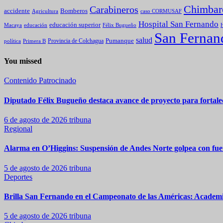
Chimbar
Carabineros
Bomberos
accidente
caso CORMUSAF
Agricultura
Hospital San Fernando
educación superior
Macaya
educación
Félix Bugueño
H
San Fernan
salud
Pumanque
política
Primera B
Provincia de Colchagua
You missed
Contenido Patrocinado
Diputado Félix Bugueño destaca avance de proyecto para fortalec
6 de agosto de 2026
tribuna
Regional
Alarma en O’Higgins: Suspensión de Andes Norte golpea con fuer
5 de agosto de 2026
tribuna
Deportes
Brilla San Fernando en el Campeonato de las Américas: Academia
5 de agosto de 2026
tribuna