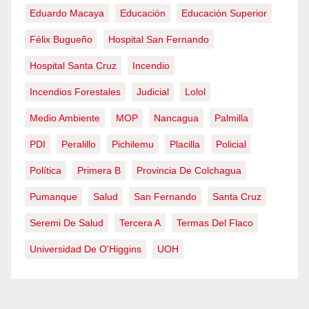
Eduardo Macaya
Educación
Educación Superior
Félix Bugueño
Hospital San Fernando
Hospital Santa Cruz
Incendio
Incendios Forestales
Judicial
Lolol
Medio Ambiente
MOP
Nancagua
Palmilla
PDI
Peralillo
Pichilemu
Placilla
Policial
Política
Primera B
Provincia De Colchagua
Pumanque
Salud
San Fernando
Santa Cruz
Seremi De Salud
Tercera A
Termas Del Flaco
Universidad De O'Higgins
UOH