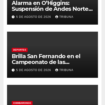
Alarma en O’Higgins:
Suspensión de Andes Norte
golpea con fuerza el empleo
5 DE AGOSTO DE 2026
TRIBUNA
y la economía regional
DEPORTES
Brilla San Fernando en el
Campeonato de las
Américas: Academia de
5 DE AGOSTO DE 2026
TRIBUNA
Gimnasia Rítmica asegura su
pase a la final internacional
CHIMBARONGO