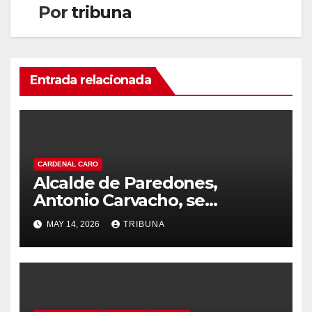
Por
tribuna
Entrada relacionada
CARDENAL CARO
Alcalde de Paredones,
Antonio Carvacho, se
encuentra hospitalizado en
MAY 14, 2026
TRIBUNA
Santiago y en condición
estable