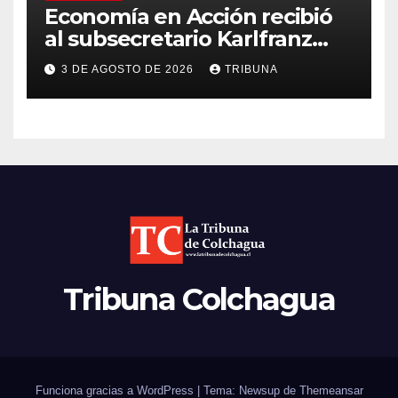
Economía en Acción recibió
al subsecretario Karlfranz
Koehler en Chimbarongo
3 DE AGOSTO DE 2026
TRIBUNA
Tribuna Colchagua
Funciona gracias a WordPress
|
Tema: Newsup de
Themeansar