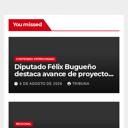
You missed
CONTENIDO PATROCINADO
Diputado Félix Bugueño
destaca avance de proyecto
para fortalecer la detección
6 DE AGOSTO DE 2026
TRIBUNA
temprana del cáncer de
tiroides
REGIONAL