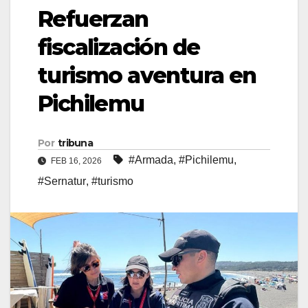
Refuerzan
fiscalización de
turismo aventura en
Pichilemu
Por
tribuna
#Armada
,
#Pichilemu
,
FEB 16, 2026
#Sernatur
,
#turismo