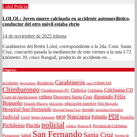
Lolol
Policial
LOLOL: Joven muere calcinada en accidente automovilístico,
conductor del otro móvil estaba ebrio
14 de noviembre de 2025
tribuna
Carabineros del Retén Lolol, correspondiente a la 2da. Com. Santa
Cruz, concurrió pasada la medianoche de este viernes a la ruta I-72
kilómetro 39, cruce Ranguil, producto de accidente en…
Etiquetas
Carabineros
Bomberos
accidente
caso CORMUSAF
Agricultura
Chimbarongo
Colchagua CD
Chépica
Chimbarongo FC
Colchagua
diputado Félix
cultura
Deportes Santa Cruz
Corte de Apelaciones
Bugueño
educación superior
Eduardo Macaya
educación
Félix Bugueño
Hospital San Fernando
incendio
incendios forestales
Hospital Santa Cruz
PDI
Nancagua
Judicial
Palmilla
MOP
Lolol
Peralillo
Medio Ambiente
policial
Pichilemu
Placilla
política
Primera B
Provincia de Colchagua
San Fernando
Santa Cruz
salud
Pumanque
Seremi de