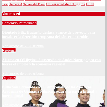
UOH
Universidad de O'Higgins
Tercera A
Termas del Flaco
Salud
You missed
Contenido Patrocinado
Diputado Félix Bugueño destaca avance de proyecto para
fortalecer la detección temprana del cáncer de tiroides
6 de agosto de 2026
tribuna
Regional
Alarma en O’Higgins: Suspensión de Andes Norte golpea con
fuerza el empleo y la economía regional
5 de agosto de 2026
tribuna
Deportes
Brilla San Fernando en el Campeonato de las Américas:
Academia de Gimnasia Rítmica asegura su pase a la final
internacional
5 de agosto de 2026
tribuna