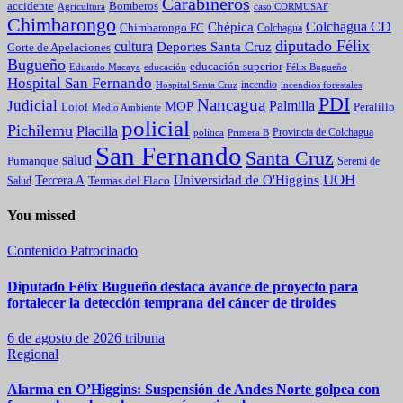
Carabineros
Bomberos
accidente
caso CORMUSAF
Agricultura
Chimbarongo
Colchagua CD
Chépica
Chimbarongo FC
Colchagua
diputado Félix
cultura
Deportes Santa Cruz
Corte de Apelaciones
Bugueño
educación superior
Eduardo Macaya
educación
Félix Bugueño
Hospital San Fernando
incendio
incendios forestales
Hospital Santa Cruz
PDI
Nancagua
Judicial
Palmilla
MOP
Lolol
Peralillo
Medio Ambiente
policial
Pichilemu
Placilla
política
Primera B
Provincia de Colchagua
San Fernando
Santa Cruz
salud
Pumanque
Seremi de
UOH
Universidad de O'Higgins
Tercera A
Termas del Flaco
Salud
You missed
Contenido Patrocinado
Diputado Félix Bugueño destaca avance de proyecto para
fortalecer la detección temprana del cáncer de tiroides
6 de agosto de 2026
tribuna
Regional
Alarma en O’Higgins: Suspensión de Andes Norte golpea con