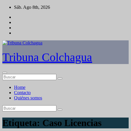
Saltar
Sáb. Ago 8th, 2026
al
contenido
Tribuna Colchagua
Home
Contacto
Quiénes somos
Etiqueta:
Caso Licencias