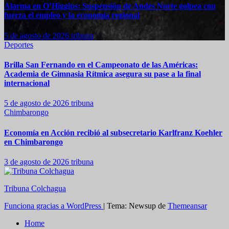
Alarma en O’Higgins: Suspensión de Andes Norte golpea con
fuerza el empleo y la economía regional
5 de agosto de 2026
tribuna
Deportes
Brilla San Fernando en el Campeonato de las Américas:
Academia de Gimnasia Rítmica asegura su pase a la final
internacional
5 de agosto de 2026
tribuna
Chimbarongo
Economía en Acción recibió al subsecretario Karlfranz Koehler
en Chimbarongo
3 de agosto de 2026
tribuna
Tribuna Colchagua
Funciona gracias a WordPress
|
Tema: Newsup de
Themeansar
Home