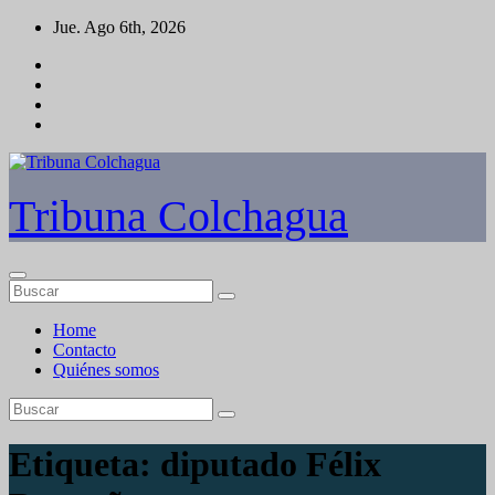
Saltar
Jue. Ago 6th, 2026
al
contenido
Tribuna Colchagua
Home
Contacto
Quiénes somos
Etiqueta:
diputado Félix