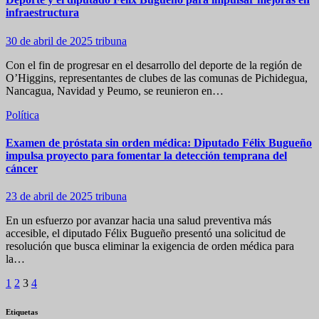
infraestructura
30 de abril de 2025
tribuna
Con el fin de progresar en el desarrollo del deporte de la región de
O’Higgins, representantes de clubes de las comunas de Pichidegua,
Nancagua, Navidad y Peumo, se reunieron en…
Política
Examen de próstata sin orden médica: Diputado Félix Bugueño
impulsa proyecto para fomentar la detección temprana del
cáncer
23 de abril de 2025
tribuna
En un esfuerzo por avanzar hacia una salud preventiva más
accesible, el diputado Félix Bugueño presentó una solicitud de
resolución que busca eliminar la exigencia de orden médica para
la…
Paginación
1
2
3
4
de
Etiquetas