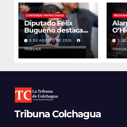
CONTENIDO PATROCINADO
REGION
Diputado Félix
Ala
Bugueño destaca
O’Hi
avance de proyecto
Sus
6 DE AGOSTO DE 2026
5 DE
para fortalecer la
And
detección temprana
TRIBUNA
con 
TRIBUN
del cáncer de
empl
tiroides
econ
Tribuna Colchagua