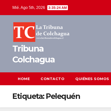
Saltar
Mié. Ago 5th, 2026
3:35:24 AM
al
contenido
Tribuna
Colchagua
HOME
CONTACTO
QUIÉNES SOMOS
Etiqueta:
Pelequén