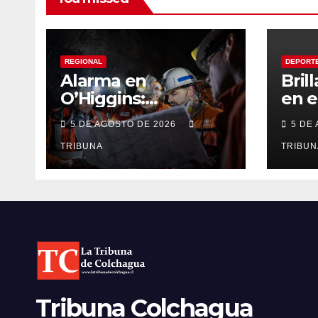
REGIONAL
DEPORT
Alarma en
Bril
O’Higgins:
en 
Suspensión de
de l
5 DE AGOSTO DE 2026
5 DE
Andes Norte golpea
Aca
con fuerza el
TRIBUNA
Gimn
TRIBUN
empleo y la
aseg
economía regional
fina
Tribuna Colchagua