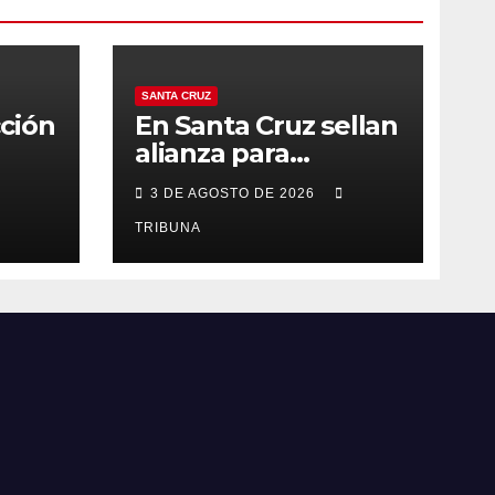
SANTA CRUZ
ción
En Santa Cruz sellan
alianza para
fortalecer
3 DE AGOSTO DE 2026
er
autonomía
o
económica y
TRIBUNA
liderazgo femenino