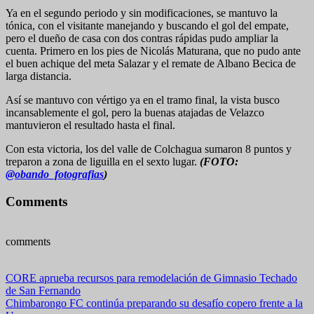
Ya en el segundo periodo y sin modificaciones, se mantuvo la
tónica, con el visitante manejando y buscando el gol del empate,
pero el dueño de casa con dos contras rápidas pudo ampliar la
cuenta. Primero en los pies de Nicolás Maturana, que no pudo ante
el buen achique del meta Salazar y el remate de Albano Becica de
larga distancia.
Así se mantuvo con vértigo ya en el tramo final, la vista busco
incansablemente el gol, pero la buenas atajadas de Velazco
mantuvieron el resultado hasta el final.
Con esta victoria, los del valle de Colchagua sumaron 8 puntos y
treparon a zona de liguilla en el sexto lugar.
(FOTO:
@obando_fotografias
)
Comments
comments
Navegación
CORE aprueba recursos para remodelación de Gimnasio Techado
de San Fernando
de
Chimbarongo FC continúa preparando su desafío copero frente a la