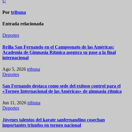
entradas
U
Por
tribuna
Entrada relacionada
Deportes
Brilla San Fernando en el Campeonato de las Américas:
Academia de Gimnasia Rítmica asegura su pase a la final
internacional
Ago 5, 2026
tribuna
Deportes
San Fernando destaca como sede del exitoso control para el
«Torneo Internacional de las Américas» de gimnasia rítmica
Jun 11, 2026
tribuna
Deportes
Jóvenes talentos del karate sanfernandino cosechan
importantes triunfos en torneo nacional