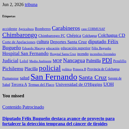
Jun 2, 2026
tribuna
Etiquetas
Carabineros
Bomberos
accidente
caso CORMUSAF
Agricultura
Chimbarongo
Colchagua CD
Chépica
Chimbarongo FC
Colchagua
diputado Félix
cultura
Deportes Santa Cruz
Corte de Apelaciones
Bugueño
educación superior
Eduardo Macaya
educación
Félix Bugueño
Hospital San Fernando
incendio
incendios forestales
Hospital Santa Cruz
PDI
Nancagua
Judicial
Palmilla
MOP
Lolol
Peralillo
Medio Ambiente
policial
Pichilemu
Placilla
política
Primera B
Provincia de Colchagua
San Fernando
Santa Cruz
salud
Pumanque
Seremi de
UOH
Universidad de O'Higgins
Tercera A
Termas del Flaco
Salud
You missed
Contenido Patrocinado
Diputado Félix Bugueño destaca avance de proyecto para
fortalecer la detección temprana del cáncer de tiroides