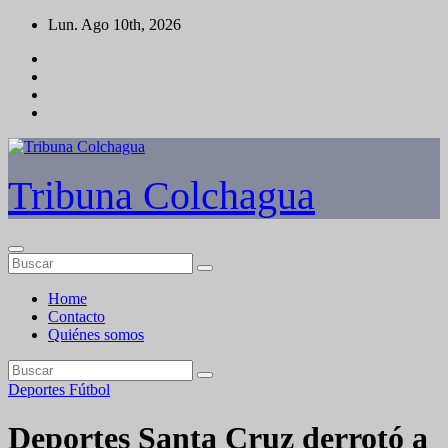
Saltar
Lun. Ago 10th, 2026
al
contenido
Tribuna Colchagua
Home
Contacto
Quiénes somos
Deportes
Fútbol
Deportes Santa Cruz derrotó a