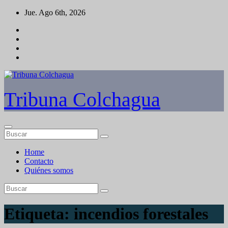
Saltar
Jue. Ago 6th, 2026
al
contenido
Tribuna Colchagua
Home
Contacto
Quiénes somos
Etiqueta:
incendios forestales