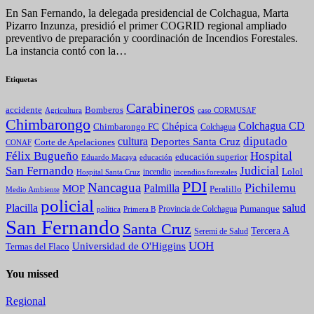
En San Fernando, la delegada presidencial de Colchagua, Marta
Pizarro Inzunza, presidió el primer COGRID regional ampliado
preventivo de preparación y coordinación de Incendios Forestales.
La instancia contó con la…
Etiquetas
Carabineros
Bomberos
accidente
caso CORMUSAF
Agricultura
Chimbarongo
Colchagua CD
Chépica
Chimbarongo FC
Colchagua
diputado
cultura
Deportes Santa Cruz
Corte de Apelaciones
CONAF
Félix Bugueño
Hospital
educación superior
Eduardo Macaya
educación
Judicial
San Fernando
Lolol
incendio
incendios forestales
Hospital Santa Cruz
PDI
Nancagua
Pichilemu
Palmilla
MOP
Peralillo
Medio Ambiente
policial
Placilla
salud
Pumanque
política
Primera B
Provincia de Colchagua
San Fernando
Santa Cruz
Tercera A
Seremi de Salud
UOH
Universidad de O'Higgins
Termas del Flaco
You missed
Regional