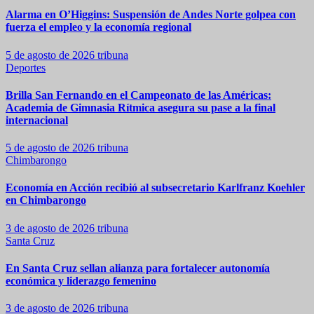
Alarma en O’Higgins: Suspensión de Andes Norte golpea con
fuerza el empleo y la economía regional
5 de agosto de 2026
tribuna
Deportes
Brilla San Fernando en el Campeonato de las Américas:
Academia de Gimnasia Rítmica asegura su pase a la final
internacional
5 de agosto de 2026
tribuna
Chimbarongo
Economía en Acción recibió al subsecretario Karlfranz Koehler
en Chimbarongo
3 de agosto de 2026
tribuna
Santa Cruz
En Santa Cruz sellan alianza para fortalecer autonomía
económica y liderazgo femenino
3 de agosto de 2026
tribuna