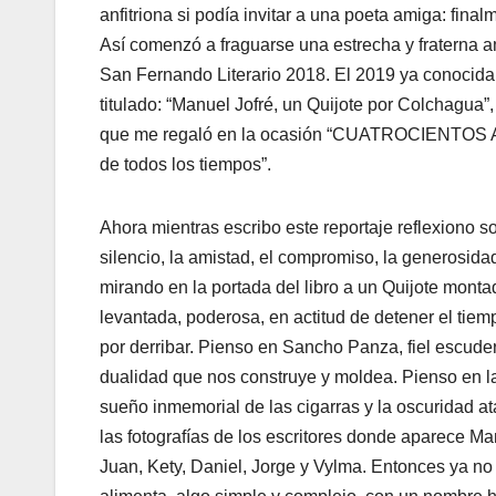
anfitriona si podía invitar a una poeta amiga: fi
Así comenzó a fraguarse una estrecha y fraterna 
San Fernando Literario 2018. El 2019 ya conocida l
titulado: “Manuel Jofré, un Quijote por Colchagua”, 
que me regaló en la ocasión “CUATROCIENTOS A
de todos los tiempos”.
Ahora mientras escribo este reportaje reflexiono sob
silencio, la amistad, el compromiso, la generosidad,
mirando en la portada del libro a un Quijote mont
levantada, poderosa, en actitud de detener el tie
por derribar. Pienso en Sancho Panza, fiel escudero
dualidad que nos construye y moldea. Pienso en la
sueño inmemorial de las cigarras y la oscuridad a
las fotografías de los escritores donde aparece Man
Juan, Kety, Daniel, Jorge y Vylma. Entonces ya no