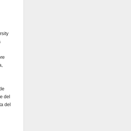
rsity
a
bre
a,
-de
e del
ta del