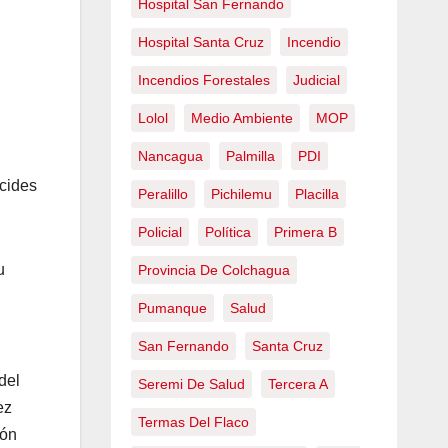
Hospital San Fernando
Hospital Santa Cruz
Incendio
Incendios Forestales
Judicial
Lolol
Medio Ambiente
MOP
Nancagua
Palmilla
PDI
cides
Peralillo
Pichilemu
Placilla
Policial
Política
Primera B
u
Provincia De Colchagua
Pumanque
Salud
San Fernando
Santa Cruz
del
Seremi De Salud
Tercera A
ez
Termas Del Flaco
ión