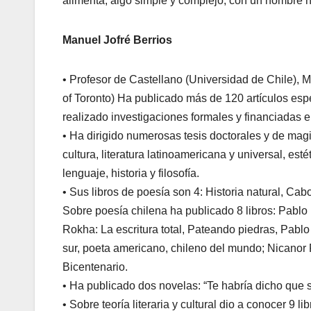
alimenta, algo simple y complejo, con un nombr
Manuel Jofré Berrios
• Profesor de Castellano (Universidad de Chile), Ma
of Toronto) Ha publicado más de 120 artículos esp
realizado investigaciones formales y financiadas 
• Ha dirigido numerosas tesis doctorales y de magi
cultura, literatura latinoamericana y universal, estét
lenguaje, historia y filosofía.
• Sus libros de poesía son 4: Historia natural, C
Sobre poesía chilena ha publicado 8 libros: Pablo 
Rokha: La escritura total, Pateando piedras, Pabl
sur, poeta americano, chileno del mundo; Nicanor P
Bicentenario.
• Ha publicado dos novelas: “Te habría dicho que si
• Sobre teoría literaria y cultural dio a conocer 9 lib