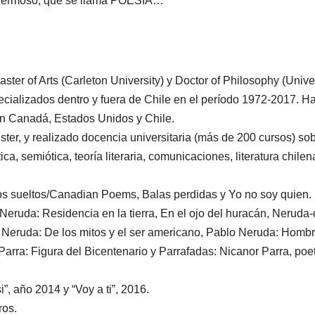
e hermoso, que se llama POESÍA…
ster of Arts (Carleton University) y Doctor of Philosophy (Unive
ecializados dentro y fuera de Chile en el período 1972-2017. H
en Canadá, Estados Unidos y Chile.
ster, y realizado docencia universitaria (más de 200 cursos) so
ica, semiótica, teoría literaria, comunicaciones, literatura chilen
abos sueltos/Canadian Poems, Balas perdidas y Yo no soy quien.
Neruda: Residencia en la tierra, En el ojo del huracán, Neruda
o Neruda: De los mitos y el ser americano, Pablo Neruda: Hombr
arra: Figura del Bicentenario y Parrafadas: Nicanor Parra, poe
”, año 2014 y “Voy a ti”, 2016.
ros.