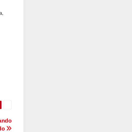
a,
nando
ado