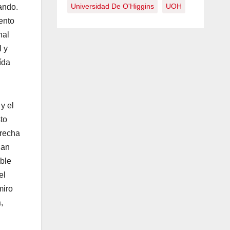
Universidad De O'Higgins
UOH
ando.
ento
nal
l y
ída
y el
sto
erecha
dan
able
el
miro
,