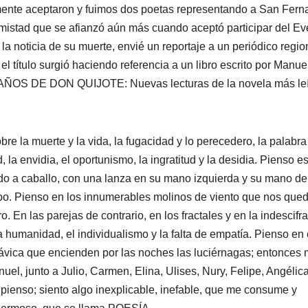
nalmente aceptaron y fuimos dos poetas representando a San Fern
amistad que se afianzó aún más cuando aceptó participar del Ev
a noticia de su muerte, envié un reportaje a un periódico regio
el título surgió haciendo referencia a un libro escrito por Manue
ÑOS DE DON QUIJOTE: Nuevas lecturas de la novela más le
re la muerte y la vida, la fugacidad y lo perecedero, la palabra 
 la envidia, el oportunismo, la ingratitud y la desidia. Pienso e
ado a caballo, con una lanza en su mano izquierda y su mano d
mpo. Pienso en los innumerables molinos de viento que nos que
. En las parejas de contrario, en los fractales y en la indescifr
 humanidad, el individualismo y la falta de empatía. Pienso en 
távica que encienden por las noches las luciérnagas; entonces 
uel, junto a Julio, Carmen, Elina, Ulises, Nury, Felipe, Angélica
 pienso; siento algo inexplicable, inefable, que me consume y