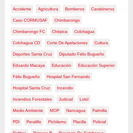
Accidente
Agricultura
Bomberos
Carabineros
Caso CORMUSAF
Chimbarongo
Chimbarongo FC
Chépica
Colchagua
Colchagua CD
Corte De Apelaciones
Cultura
Deportes Santa Cruz
Diputado Félix Bugueño
Eduardo Macaya
Educación
Educación Superior
Félix Bugueño
Hospital San Fernando
Hospital Santa Cruz
Incendio
Incendios Forestales
Judicial
Lolol
Medio Ambiente
MOP
Nancagua
Palmilla
PDI
Peralillo
Pichilemu
Placilla
Policial
Política
Primera B
Provincia De Colchagua