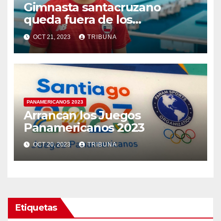
Gimnasta santacruzano
queda fuera de los
Panamericanos 2023
OCT 21, 2023
TRIBUNA
PANAMERICANOS 2023
Arrancan los Juegos
Panamericanos 2023
OCT 20, 2023
TRIBUNA
Etiquetas