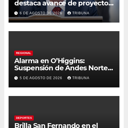
destaca avance de proyecto
para fortalecer la detección
6 DE AGOSTO DE 2026
TRIBUNA
temprana del cáncer de
tiroides
REGIONAL
Alarma en O’Higgins:
Suspensión de Andes Norte
golpea con fuerza el empleo
5 DE AGOSTO DE 2026
TRIBUNA
y la economía regional
DEPORTES
Brilla San Fernando en el