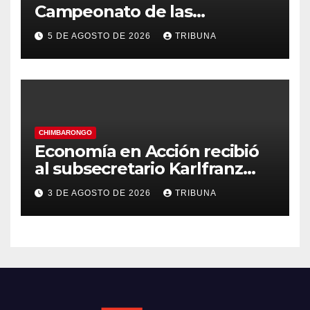
Campeonato de las
Américas: Academia de
5 DE AGOSTO DE 2026
TRIBUNA
Gimnasia Rítmica asegura su
pase a la final internacional
CHIMBARONGO
Economía en Acción recibió
al subsecretario Karlfranz
Koehler en Chimbarongo
3 DE AGOSTO DE 2026
TRIBUNA