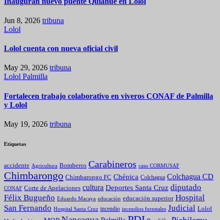
Inauguran nuevo puente Quiahue en Lolol
Jun 8, 2026
tribuna
Lolol
Lolol cuenta con nueva oficial civil
May 29, 2026
tribuna
Lolol
Palmilla
Fortalecen trabajo colaborativo en viveros CONAF de Palmilla
y Lolol
May 19, 2026
tribuna
Etiquetas
Carabineros
Bomberos
accidente
caso CORMUSAF
Agricultura
Chimbarongo
Colchagua CD
Chépica
Chimbarongo FC
Colchagua
diputado
cultura
Deportes Santa Cruz
Corte de Apelaciones
CONAF
Félix Bugueño
Hospital
educación superior
Eduardo Macaya
educación
Judicial
San Fernando
Lolol
incendio
incendios forestales
Hospital Santa Cruz
PDI
Nancagua
Pichilemu