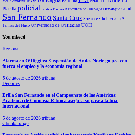
Palmilla
MOP
Peralillo
Medio Ambiente
policial
Placilla
salud
Pumanque
política
Primera B
Provincia de Colchagua
San Fernando
Santa Cruz
Tercera A
Seremi de Salud
UOH
Universidad de O'Higgins
Termas del Flaco
You missed
Regional
Alarma en O’Higgins: Suspensión de Andes Norte golpea con
fuerza el empleo y la economía regional
5 de agosto de 2026
tribuna
Deportes
Brilla San Fernando en el Campeonato de las Américas:
Academia de Gimnasia Rítmica asegura su pase a la final
internacional
5 de agosto de 2026
tribuna
Chimbarongo