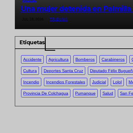
POLICIAL
Una mujer detenida en Palmilla 
JUL 18, 2026
TRIBUNA
Etiquetas
Accidente
Agricultura
Bomberos
Carabineros
Cultura
Deportes Santa Cruz
Diputado Félix Bugue
Incendio
Incendios Forestales
Judicial
Lolol
Me
Provincia De Colchagua
Pumanque
Salud
San F