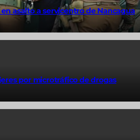
 en asalto a servicentro de Nancagua
res por microtráfico de drogas