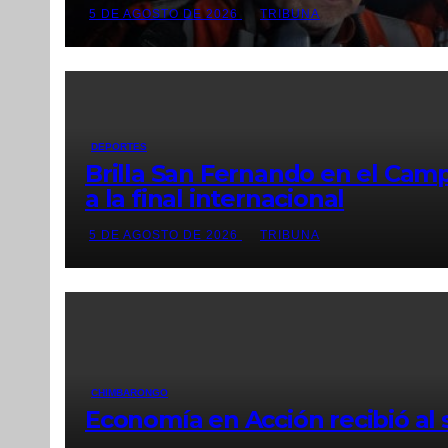
5 DE AGOSTO DE 2026
TRIBUNA
DEPORTES
Brilla San Fernando en el Cam
a la final internacional
5 DE AGOSTO DE 2026
TRIBUNA
CHIMBARONGO
Economía en Acción recibió al