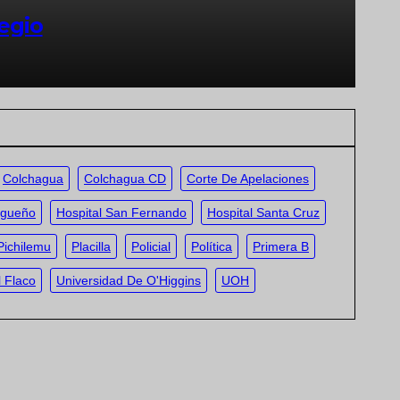
egio
Colchagua
Colchagua CD
Corte De Apelaciones
ugueño
Hospital San Fernando
Hospital Santa Cruz
Pichilemu
Placilla
Policial
Política
Primera B
 Flaco
Universidad De O'Higgins
UOH