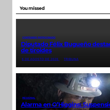
You missed
CONTENIDO PATROCINADO
Diputado Félix Bugueño destac
de tiroides
6 DE AGOSTO DE 2026
TRIBUNA
REGIONAL
Alarma en O’Higgins: Suspensi