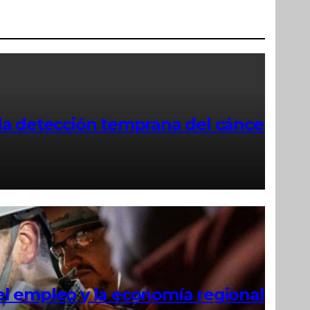
la detección temprana del cáncer
el empleo y la economía regional