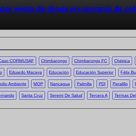
por venta de droga en cercanía de col
Caso CORMUSAF
Chimbarongo
Chimbarongo FC
Chépica
ño
Eduardo Macaya
Educación
Educación Superior
Félix B
dio Ambiente
MOP
Nancagua
Palmilla
PDI
Peralillo
ernando
Santa Cruz
Seremi De Salud
Tercera A
Termas Del