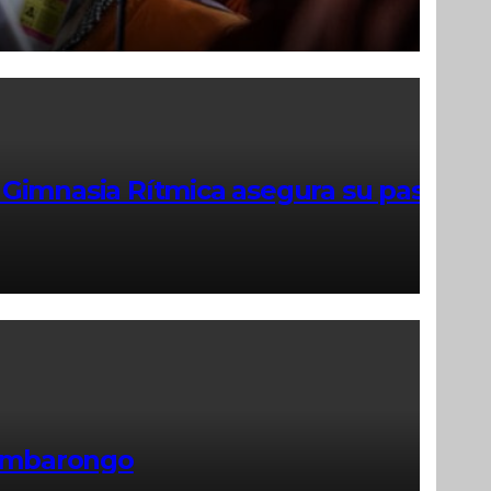
 Gimnasia Rítmica asegura su pase
himbarongo