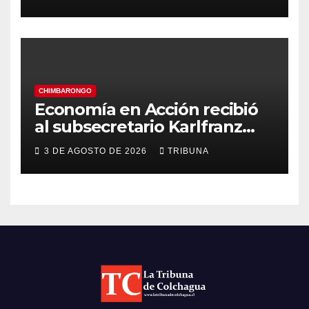
Gimnasia Rítmica asegura su
pase a la final internacional
CHIMBARONGO
Economía en Acción recibió
al subsecretario Karlfranz
Koehler en Chimbarongo
3 DE AGOSTO DE 2026
TRIBUNA