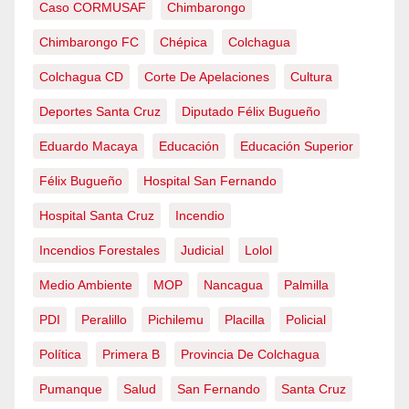
Caso CORMUSAF
Chimbarongo
Chimbarongo FC
Chépica
Colchagua
Colchagua CD
Corte De Apelaciones
Cultura
Deportes Santa Cruz
Diputado Félix Bugueño
Eduardo Macaya
Educación
Educación Superior
Félix Bugueño
Hospital San Fernando
Hospital Santa Cruz
Incendio
Incendios Forestales
Judicial
Lolol
Medio Ambiente
MOP
Nancagua
Palmilla
PDI
Peralillo
Pichilemu
Placilla
Policial
Política
Primera B
Provincia De Colchagua
Pumanque
Salud
San Fernando
Santa Cruz