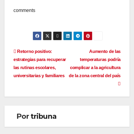
comments
Navegación
Retorno positivo:
Aumento de las
estrategias para recuperar
temperaturas podría
de
las rutinas escolares,
complicar a la agricultura
entradas
universitarias y familiares
de la zona central del país
Por
tribuna