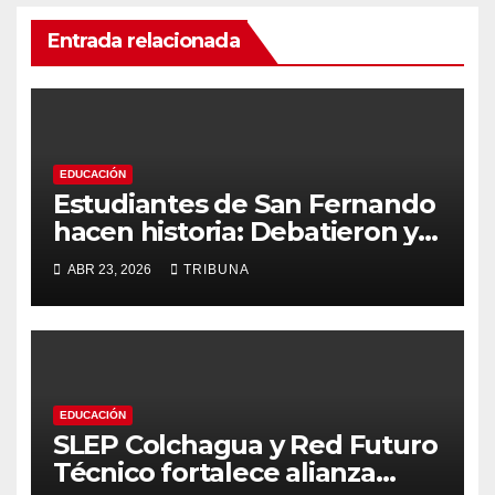
Entrada relacionada
EDUCACIÓN
Estudiantes de San Fernando
hacen historia: Debatieron y
votaron como senadores en
ABR 23, 2026
TRIBUNA
el Congreso Nacional
EDUCACIÓN
SLEP Colchagua y Red Futuro
Técnico fortalece alianza