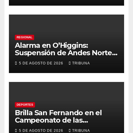
temprana del cáncer de
tiroides
REGIONAL
Alarma en O’Higgins:
Suspensión de Andes Norte
golpea con fuerza el empleo
5 DE AGOSTO DE 2026
TRIBUNA
y la economía regional
DEPORTES
Brilla San Fernando en el
Campeonato de las
Américas: Academia de
5 DE AGOSTO DE 2026
TRIBUNA