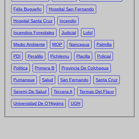
Félix Bugueño
Hospital San Fernando
Hospital Santa Cruz
Incendio
Incendios Forestales
Judicial
Lolol
Medio Ambiente
MOP
Nancagua
Palmilla
PDI
Peralillo
Pichilemu
Placilla
Policial
Política
Primera B
Provincia De Colchagua
Pumanque
Salud
San Fernando
Santa Cruz
Seremi De Salud
Tercera A
Termas Del Flaco
Universidad De O'Higgins
UOH