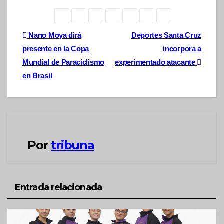
Navegación
Nano Moya dirá
Deportes Santa Cruz
presente en la Copa
incorpora a
de
Mundial de Paraciclismo
experimentado atacante
entradas
en Brasil
Por
tribuna
Entrada relacionada