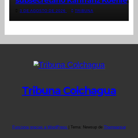
subsecretario Karlfranz Koehler
en Chimbarongo
3 DE AGOSTO DE 2026
TRIBUNA
Tribuna Colchagua
Funciona gracias a WordPress
|
Tema: Newsup de
Themeansar