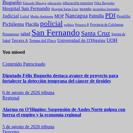
Bugueño
educación superior
Eduardo Macaya
educación
Félix Bugueño
Hospital San Fernando
incendio
incendios forestales
Hospital Santa Cruz
PDI
Nancagua
Judicial
Palmilla
MOP
Lolol
Peralillo
Medio Ambiente
policial
Pichilemu
Placilla
política
Primera B
Provincia de Colchagua
San Fernando
Santa Cruz
salud
Pumanque
Seremi de
UOH
Universidad de O'Higgins
Tercera A
Termas del Flaco
Salud
You missed
Contenido Patrocinado
Diputado Félix Bugueño destaca avance de proyecto para
fortalecer la detección temprana del cáncer de tiroides
6 de agosto de 2026
tribuna
Regional
Alarma en O’Higgins: Suspensión de Andes Norte golpea con
fuerza el empleo y la economía regional
5 de agosto de 2026
tribuna
Deportes