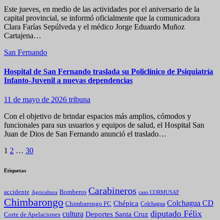
Este jueves, en medio de las actividades por el aniversario de la
capital provincial, se informó oficialmente que la comunicadora
Clara Farías Sepúlveda y el médico Jorge Eduardo Muñoz
Cartajena…
San Fernando
Hospital de San Fernando traslada su Policlínico de Psiquiatría
Infanto-Juvenil a nuevas dependencias
11 de mayo de 2026
tribuna
Con el objetivo de brindar espacios más amplios, cómodos y
funcionales para sus usuarios y equipos de salud, el Hospital San
Juan de Dios de San Fernando anunció el traslado…
Paginación
1
2
…
30
de
Etiquetas
entradas
Carabineros
Bomberos
accidente
caso CORMUSAF
Agricultura
Chimbarongo
Colchagua CD
Chépica
Chimbarongo FC
Colchagua
diputado Félix
cultura
Deportes Santa Cruz
Corte de Apelaciones