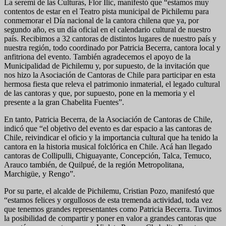
La seremi de las Culturas, Flor Ilic, manifestó que “estamos muy
contentos de estar en el Teatro pista municipal de Pichilemu para
conmemorar el Día nacional de la cantora chilena que ya, por
segundo año, es un día oficial en el calendario cultural de nuestro
país. Recibimos a 32 cantoras de distintos lugares de nuestro país y
nuestra región, todo coordinado por Patricia Becerra, cantora local y
anfitriona del evento. También agradecemos el apoyo de la
Municipalidad de Pichilemu y, por supuesto, de la invitación que
nos hizo la Asociación de Cantoras de Chile para participar en esta
hermosa fiesta que releva el patrimonio inmaterial, el legado cultural
de las cantoras y que, por supuesto, pone en la memoria y el
presente a la gran Chabelita Fuentes”.
En tanto, Patricia Becerra, de la Asociación de Cantoras de Chile,
indicó que “el objetivo del evento es dar espacio a las cantoras de
Chile, reivindicar el oficio y la importancia cultural que ha tenido la
cantora en la historia musical folclórica en Chile. Acá han llegado
cantoras de Collipulli, Chiguayante, Concepción, Talca, Temuco,
Arauco también, de Quilpué, de la región Metropolitana,
Marchigüe, y Rengo”.
Por su parte, el alcalde de Pichilemu, Cristian Pozo, manifestó que
“estamos felices y orgullosos de esta tremenda actividad, toda vez
que tenemos grandes representantes como Patricia Becerra. Tuvimos
la posibilidad de compartir y poner en valor a grandes cantoras que