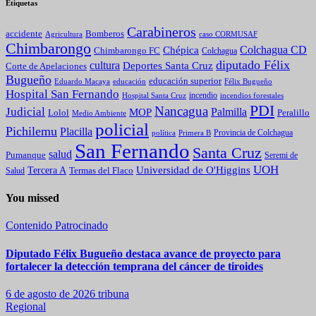
Etiquetas
Carabineros
Bomberos
accidente
caso CORMUSAF
Agricultura
Chimbarongo
Colchagua CD
Chépica
Chimbarongo FC
Colchagua
diputado Félix
cultura
Deportes Santa Cruz
Corte de Apelaciones
Bugueño
educación superior
Eduardo Macaya
educación
Félix Bugueño
Hospital San Fernando
incendio
incendios forestales
Hospital Santa Cruz
PDI
Nancagua
Judicial
Palmilla
MOP
Lolol
Peralillo
Medio Ambiente
policial
Pichilemu
Placilla
política
Primera B
Provincia de Colchagua
San Fernando
Santa Cruz
salud
Pumanque
Seremi de
UOH
Universidad de O'Higgins
Tercera A
Termas del Flaco
Salud
You missed
Contenido Patrocinado
Diputado Félix Bugueño destaca avance de proyecto para
fortalecer la detección temprana del cáncer de tiroides
6 de agosto de 2026
tribuna
Regional