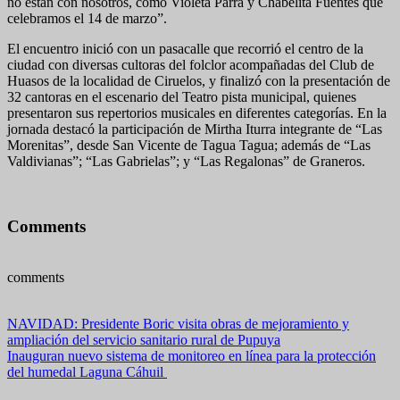
no están con nosotros, como Violeta Parra y Chabelita Fuentes que
celebramos el 14 de marzo”.
El encuentro inició con un pasacalle que recorrió el centro de la
ciudad con diversas cultoras del folclor acompañadas del Club de
Huasos de la localidad de Ciruelos, y finalizó con la presentación de
32 cantoras en el escenario del Teatro pista municipal, quienes
presentaron sus repertorios musicales en diferentes categorías. En la
jornada destacó la participación de Mirtha Iturra integrante de “Las
Morenitas”, desde San Vicente de Tagua Tagua; además de “Las
Valdivianas”; “Las Gabrielas”; y “Las Regalonas” de Graneros.
Comments
comments
Navegación
NAVIDAD: Presidente Boric visita obras de mejoramiento y
ampliación del servicio sanitario rural de Pupuya
de
Inauguran nuevo sistema de monitoreo en línea para la protección
entradas
del humedal Laguna Cáhuil