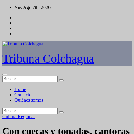
Saltar
Vie. Ago 7th, 2026
al
contenido
Tribuna Colchagua
Home
Contacto
Quiénes somos
Cultura
Regional
Con cuecas y tonadas, cantoras