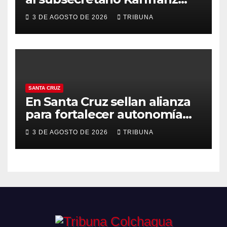
Koehler en Chimbarongo
3 DE AGOSTO DE 2026
TRIBUNA
SANTA CRUZ
En Santa Cruz sellan alianza
para fortalecer autonomía
económica y liderazgo
3 DE AGOSTO DE 2026
TRIBUNA
femenino