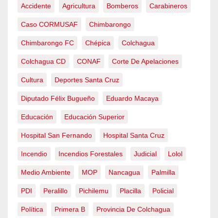
Accidente
Agricultura
Bomberos
Carabineros
Caso CORMUSAF
Chimbarongo
Chimbarongo FC
Chépica
Colchagua
Colchagua CD
CONAF
Corte De Apelaciones
Cultura
Deportes Santa Cruz
Diputado Félix Bugueño
Eduardo Macaya
Educación
Educación Superior
Hospital San Fernando
Hospital Santa Cruz
Incendio
Incendios Forestales
Judicial
Lolol
Medio Ambiente
MOP
Nancagua
Palmilla
PDI
Peralillo
Pichilemu
Placilla
Policial
Política
Primera B
Provincia De Colchagua