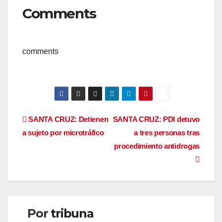
Comments
comments
Navegación
SANTA CRUZ: Detienen
SANTA CRUZ: PDI detuvo
a sujeto por microtráfico
a tres personas tras
de
procedimiento antidrogas
entradas
Por
tribuna