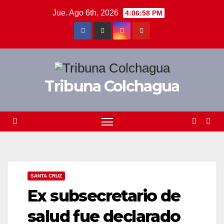
Saltar
Jue. Ago 6th, 2026
4:06:58 PM
al
contenido
Tribuna Colchagua
SANTA CRUZ
Ex subsecretario de
salud fue declarado