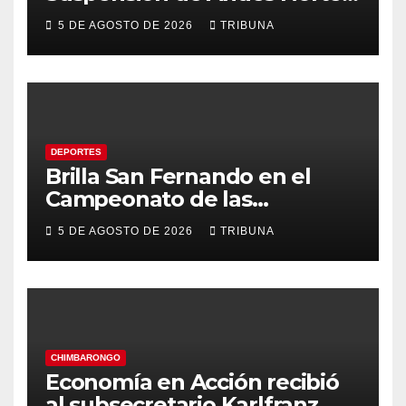
golpea con fuerza el empleo
5 DE AGOSTO DE 2026
TRIBUNA
y la economía regional
DEPORTES
Brilla San Fernando en el
Campeonato de las
Américas: Academia de
5 DE AGOSTO DE 2026
TRIBUNA
Gimnasia Rítmica asegura su
pase a la final internacional
CHIMBARONGO
Economía en Acción recibió
al subsecretario Karlfranz