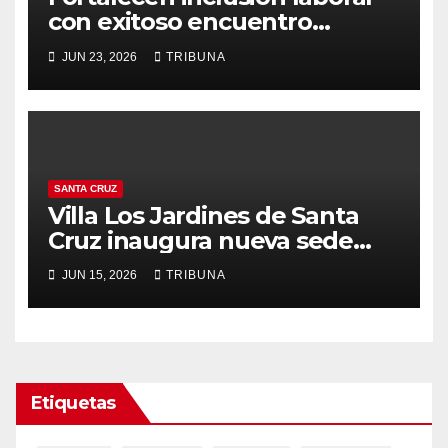
con exitoso encuentro
empresarial en Santa Cruz
JUN 23, 2026
TRIBUNA
SANTA CRUZ
Villa Los Jardines de Santa
Cruz inaugura nueva sede
social
JUN 15, 2026
TRIBUNA
Etiquetas