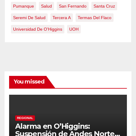
Pumanque
Salud
San Fernando
Santa Cruz
Seremi De Salud
Tercera A
Termas Del Flaco
Universidad De O'Higgins
UOH
You missed
REGIONAL
Alarma en O’Higgins:
Suspensión de Andes Norte