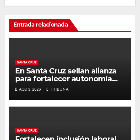
Entrada relacionada
SANTA CRUZ
En Santa Cruz sellan alianza
para fortalecer autonomía
económica y liderazgo
AGO 3, 2026
TRIBUNA
femenino
SANTA CRUZ
Fortalecen inclusión laboral