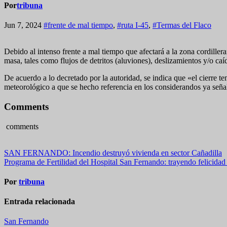
Por
tribuna
Jun 7, 2024
#frente de mal tiempo
,
#ruta I-45
,
#Termas del Flaco
Debido al intenso frente a mal tiempo que afectará a la zona cordiller
masa, tales como flujos de detritos (aluviones), deslizamientos y/o ca
De acuerdo a lo decretado por la autoridad, se indica que «el cierre te
meteorológico a que se hecho referencia en los considerandos ya señal
Comments
comments
Navegación
SAN FERNANDO: Incendio destruyó vivienda en sector Cañadilla
Programa de Fertilidad del Hospital San Fernando: trayendo felicidad 
de
entradas
Por
tribuna
Entrada relacionada
San Fernando