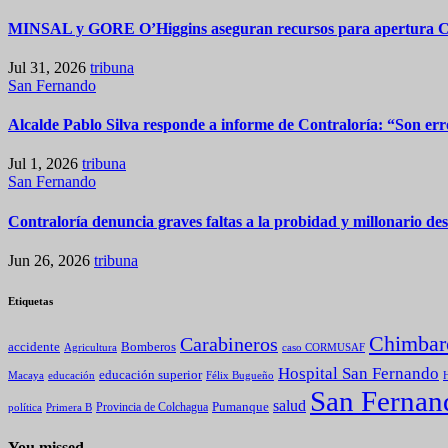
MINSAL y GORE O’Higgins aseguran recursos para apertura
Jul 31, 2026
tribuna
San Fernando
Alcalde Pablo Silva responde a informe de Contraloría: “Son err
Jul 1, 2026
tribuna
San Fernando
Contraloría denuncia graves faltas a la probidad y millonario d
Jun 26, 2026
tribuna
Etiquetas
Chimbar
Carabineros
Bomberos
accidente
caso CORMUSAF
Agricultura
Hospital San Fernando
educación superior
Macaya
educación
Félix Bugueño
H
San Fernan
salud
Pumanque
política
Primera B
Provincia de Colchagua
You missed