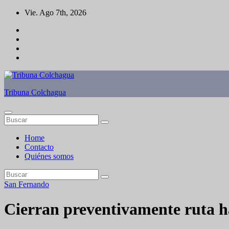
Saltar
Vie. Ago 7th, 2026
al
contenido
Tribuna Colchagua
Home
Contacto
Quiénes somos
San Fernando
Cierran preventivamente ruta h