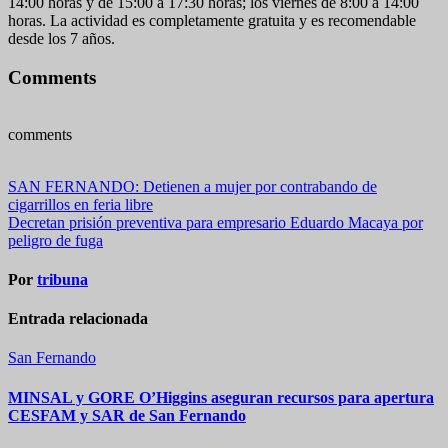
14:00 horas y de 15:00 a 17:30 horas; los viernes de 8:00 a 14:00
horas. La actividad es completamente gratuita y es recomendable
desde los 7 años.
Comments
comments
Navegación
SAN FERNANDO: Detienen a mujer por contrabando de
cigarrillos en feria libre
de
Decretan prisión preventiva para empresario Eduardo Macaya por
entradas
peligro de fuga
Por
tribuna
Entrada relacionada
San Fernando
MINSAL y GORE O’Higgins aseguran recursos para apertura
CESFAM y SAR de San Fernando