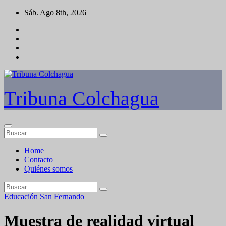
Saltar
Sáb. Ago 8th, 2026
al
contenido
Tribuna Colchagua
Home
Contacto
Quiénes somos
Educación
San Fernando
Muestra de realidad virtual