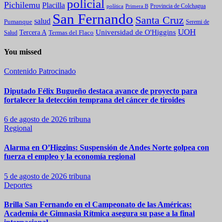
policial
Pichilemu
Placilla
política
Primera B
Provincia de Colchagua
San Fernando
Santa Cruz
salud
Pumanque
Seremi de
UOH
Universidad de O'Higgins
Tercera A
Termas del Flaco
Salud
You missed
Contenido Patrocinado
Diputado Félix Bugueño destaca avance de proyecto para
fortalecer la detección temprana del cáncer de tiroides
6 de agosto de 2026
tribuna
Regional
Alarma en O’Higgins: Suspensión de Andes Norte golpea con
fuerza el empleo y la economía regional
5 de agosto de 2026
tribuna
Deportes
Brilla San Fernando en el Campeonato de las Américas:
Academia de Gimnasia Rítmica asegura su pase a la final