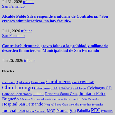
Jul 31, 2026
tribuna
San Fernando
Alcalde Pablo Silva responde a informe de Contraloría: “Son
errores administrativos, no hay fraude»
Jul 1, 2026
tribuna
San Fernando
Contraloría denuncia graves faltas a la probidad y millonario
desorden financiero en Municipalidad de San Fernando
Jun 26, 2026
tribuna
Etiquetas
Carabineros
Bomberos
accidente
caso CORMUSAF
Agricultura
Chimbarongo
Colchagua CD
Chépica
Chimbarongo FC
Colchagua
diputado Félix
cultura
Deportes Santa Cruz
Corte de Apelaciones
Bugueño
educación superior
Eduardo Macaya
educación
Félix Bugueño
Hospital San Fernando
incendio
incendios forestales
Hospital Santa Cruz
PDI
Nancagua
Judicial
Palmilla
MOP
Lolol
Peralillo
Medio Ambiente