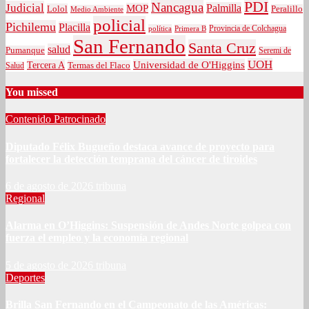
PDI
Nancagua
Judicial
Palmilla
MOP
Lolol
Peralillo
Medio Ambiente
policial
Pichilemu
Placilla
política
Primera B
Provincia de Colchagua
San Fernando
Santa Cruz
salud
Pumanque
Seremi de
UOH
Universidad de O'Higgins
Tercera A
Termas del Flaco
Salud
You missed
Contenido Patrocinado
Diputado Félix Bugueño destaca avance de proyecto para
fortalecer la detección temprana del cáncer de tiroides
6 de agosto de 2026
tribuna
Regional
Alarma en O’Higgins: Suspensión de Andes Norte golpea con
fuerza el empleo y la economía regional
5 de agosto de 2026
tribuna
Deportes
Brilla San Fernando en el Campeonato de las Américas: