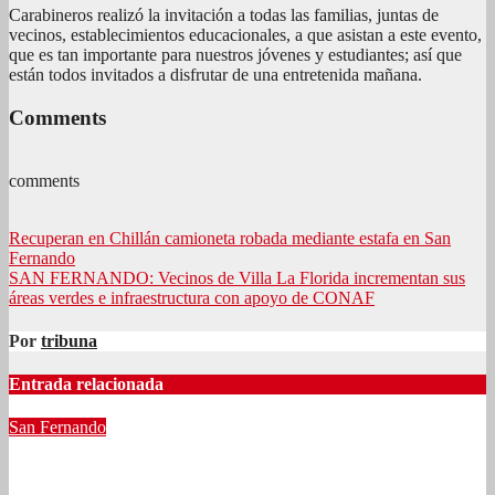
Carabineros realizó la invitación a todas las familias, juntas de
vecinos, establecimientos educacionales, a que asistan a este evento,
que es tan importante para nuestros jóvenes y estudiantes; así que
están todos invitados a disfrutar de una entretenida mañana.
Comments
comments
Navegación
Recuperan en Chillán camioneta robada mediante estafa en San
Fernando
de
SAN FERNANDO: Vecinos de Villa La Florida incrementan sus
entradas
áreas verdes e infraestructura con apoyo de CONAF
Por
tribuna
Entrada relacionada
San Fernando
MINSAL y GORE O’Higgins aseguran recursos para apertura
CESFAM y SAR de San Fernando