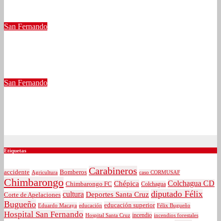
Jul 31, 2026
tribuna
San Fernando
Alcalde Pablo Silva responde a informe de Contraloría: “Son
errores administrativos, no hay fraude»
Jul 1, 2026
tribuna
San Fernando
Contraloría denuncia graves faltas a la probidad y millonario
desorden financiero en Municipalidad de San Fernando
Jun 26, 2026
tribuna
Etiquetas
Carabineros
Bomberos
accidente
caso CORMUSAF
Agricultura
Chimbarongo
Colchagua CD
Chépica
Chimbarongo FC
Colchagua
diputado Félix
cultura
Deportes Santa Cruz
Corte de Apelaciones
Bugueño
educación superior
Eduardo Macaya
educación
Félix Bugueño
Hospital San Fernando
incendio
incendios forestales
Hospital Santa Cruz