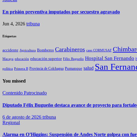
En prisión preventiva imputados por secuestro agravado
Jun 4, 2026
tribuna
Etiquetas
Chimbar
Carabineros
Bomberos
accidente
caso CORMUSAF
Agricultura
Hospital San Fernando
educación superior
Macaya
educación
Félix Bugueño
H
San Fernan
salud
Pumanque
política
Primera B
Provincia de Colchagua
You missed
Contenido Patrocinado
Diputado Félix Bugueño destaca avance de proyecto para fortalec
6 de agosto de 2026
tribuna
Regional
Alarma en O’Higgins: Suspensión de Andes Norte golpea con fuer