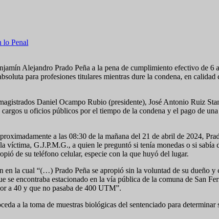
n lo Penal
jamín Alejandro Prado Peña a la pena de cumplimiento efectivo de 6 año
 absoluta para profesiones titulares mientras dure la condena, en calidad
os magistrados Daniel Ocampo Rubio (presidente), José Antonio Ruiz S
de cargos u oficios públicos por el tiempo de la condena y el pago de 
e aproximadamente a las 08:30 de la mañana del 21 de abril de 2024, Pr
a víctima, G.J.P.M.G., a quien le preguntó si tenía monedas o si sabía 
opió de su teléfono celular, especie con la que huyó del lugar.
ión en la cual “(…) Prado Peña se apropió sin la voluntad de su dueño 
 se encontraba estacionado en la vía pública de la comuna de San Fern
erior a 40 y que no pasaba de 400 UTM”.
roceda a la toma de muestras biológicas del sentenciado para determinar