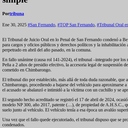
Por
tribuna
Ene 30, 2025
#San Fernando
,
#TOP San Fernando
,
#Tribunal Oral e
El Tribunal de Juicio Oral en lo Penal de San Fernando condenó a Ben
para cargos y oficios públicos y derechos políticos y la inhabilitación
perpetrado en abril del año pasado, en la comuna.
En fallo unánime (causa rol 141-2024), el tribunal –integrado por l
Peña a 2 años de presidio efectivo, la accesoria legal de suspensión 
cometido en Chimbarongo.
El tribunal dio por establecido, más allá de toda duda razonable, qu
Chimbarongo, procediendo a bajarse del vehículo para aproximarse a l
el acusado se abalanzó e intimidó a la víctima con un cuchillo y se apr
El segundo hecho acreditado se registró el 17 de abril de 2024, ocas
modelo NP 300, año 2017, patente (…), de propiedad de A.H.S.C., que
suelo junto al vehículo. El vehículo tenía a esa época un avalúo sup
Una vez que el fallo quede ejecutoriado, el tribunal dispuso que se p
condenados.