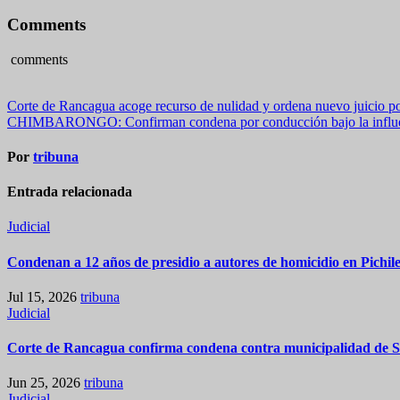
Comments
comments
Navegación
Corte de Rancagua acoge recurso de nulidad y ordena nuevo juicio 
CHIMBARONGO: Confirman condena por conducción bajo la influen
de
entradas
Por
tribuna
Entrada relacionada
Judicial
Condenan a 12 años de presidio a autores de homicidio en Pichi
Jul 15, 2026
tribuna
Judicial
Corte de Rancagua confirma condena contra municipalidad de San
Jun 25, 2026
tribuna
Judicial