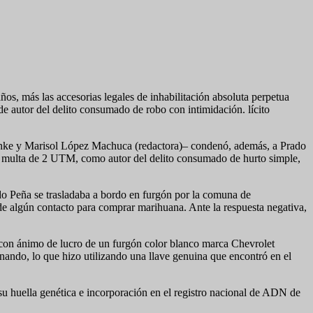
s, más las accesorias legales de inhabilitación absoluta perpetua
 de autor del delito consumado de robo con intimidación. lícito
tanke y Marisol López Machuca (redactora)– condenó, además, a Prado
una multa de 2 UTM, como autor del delito consumado de hurto simple,
ado Peña se trasladaba a bordo en furgón por la comuna de
de algún contacto para comprar marihuana. Ante la respuesta negativa,
y con ánimo de lucro de un furgón color blanco marca Chevrolet
ando, lo que hizo utilizando una llave genuina que encontró en el
 su huella genética e incorporación en el registro nacional de ADN de