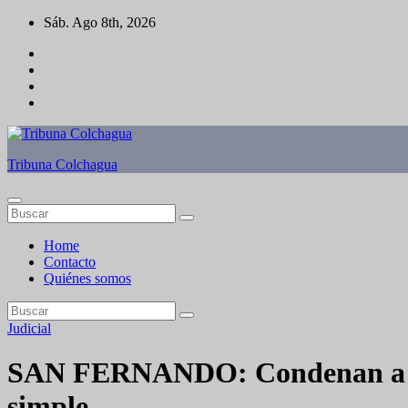
Saltar
Sáb. Ago 8th, 2026
al
contenido
Tribuna Colchagua
Home
Contacto
Quiénes somos
Judicial
SAN FERNANDO: Condenan a 6 y 
simple