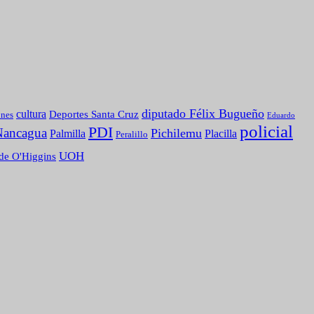
diputado Félix Bugueño
cultura
Deportes Santa Cruz
ones
Eduardo
policial
PDI
Nancagua
Pichilemu
Palmilla
Placilla
Peralillo
UOH
de O'Higgins