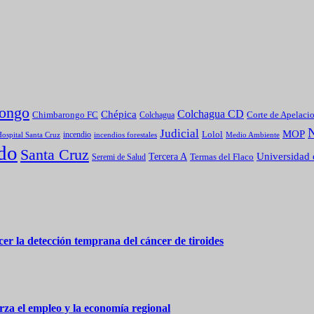
ongo
Colchagua CD
Chépica
Chimbarongo FC
Colchagua
Corte de Apelaci
Judicial
MOP
Lolol
incendio
incendios forestales
Medio Ambiente
ospital Santa Cruz
do
Santa Cruz
Universidad 
Tercera A
Termas del Flaco
Seremi de Salud
er la detección temprana del cáncer de tiroides
za el empleo y la economía regional