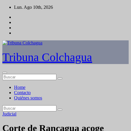
Saltar
Lun. Ago 10th, 2026
al
contenido
Tribuna Colchagua
Home
Contacto
Quiénes somos
Judicial
Corte de Rancagua acoge