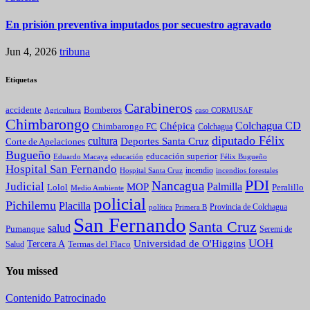
En prisión preventiva imputados por secuestro agravado
Jun 4, 2026
tribuna
Etiquetas
Carabineros
Bomberos
accidente
caso CORMUSAF
Agricultura
Chimbarongo
Colchagua CD
Chépica
Chimbarongo FC
Colchagua
diputado Félix
cultura
Deportes Santa Cruz
Corte de Apelaciones
Bugueño
educación superior
Eduardo Macaya
educación
Félix Bugueño
Hospital San Fernando
incendio
incendios forestales
Hospital Santa Cruz
PDI
Nancagua
Judicial
Palmilla
MOP
Lolol
Peralillo
Medio Ambiente
policial
Pichilemu
Placilla
política
Primera B
Provincia de Colchagua
San Fernando
Santa Cruz
salud
Pumanque
Seremi de
UOH
Universidad de O'Higgins
Tercera A
Termas del Flaco
Salud
You missed
Contenido Patrocinado