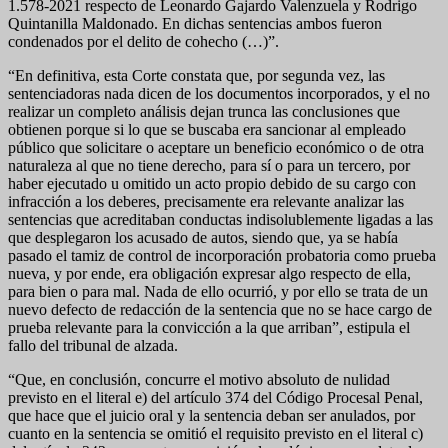
1.578-2021 respecto de Leonardo Gajardo Valenzuela y Rodrigo
Quintanilla Maldonado. En dichas sentencias ambos fueron
condenados por el delito de cohecho (…)”.
“En definitiva, esta Corte constata que, por segunda vez, las
sentenciadoras nada dicen de los documentos incorporados, y el no
realizar un completo análisis dejan trunca las conclusiones que
obtienen porque si lo que se buscaba era sancionar al empleado
público que solicitare o aceptare un beneficio económico o de otra
naturaleza al que no tiene derecho, para sí o para un tercero, por
haber ejecutado u omitido un acto propio debido de su cargo con
infracción a los deberes, precisamente era relevante analizar las
sentencias que acreditaban conductas indisolublemente ligadas a las
que desplegaron los acusado de autos, siendo que, ya se había
pasado el tamiz de control de incorporación probatoria como prueba
nueva, y por ende, era obligación expresar algo respecto de ella,
para bien o para mal. Nada de ello ocurrió, y por ello se trata de un
nuevo defecto de redacción de la sentencia que no se hace cargo de
prueba relevante para la convicción a la que arriban”, estipula el
fallo del tribunal de alzada.
“Que, en conclusión, concurre el motivo absoluto de nulidad
previsto en el literal e) del artículo 374 del Código Procesal Penal,
que hace que el juicio oral y la sentencia deban ser anulados, por
cuanto en la sentencia se omitió el requisito previsto en el literal c)