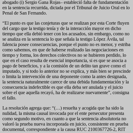
abogado (i) Sergio Gana Rojas– estableció falta de fundamentación
en la sentencia recurrida, dictada por el Tribunal de Juicio Oral en lo
Penal de San Fernando.
“El punto es que las conjeturas que se realizan por esta Corte fluyen
del cargo que la testigo tenía y de la interacción mayor en dicho
tiempo que ella debió tener con los acusados, sin embargo, como no
se analiza en la sentencia lo que señala la testigo López Ávila, tal
falencia posee consecuencias, porque el punto no es menor, y estriba
como sabemos, en que de haberse realizado las negociaciones en
tiempo y forma, los derechos colectivos no se hubieren perdido, lo
que en el caso resulta de esencial importancia, si es que se asocia a
pago de beneficios, y a la comisión de un delito tan grave como el
imputado, y si todo lo anterior no se explica, y más bien se prescinde
o limita la intervención de una deponente como la antes designada,
la sentencia naturalmente carece de una debida fundamentación y la
consecuencia indefectible es que ella deba ser anulada y el juicio
sobre el que aquella recayó, ha de realizarse nuevamente”, consigna
el fallo.
La resolución agrega que: “(…) resuelta y acogida que ha sido la
nulidad, la misma causal invocada por el ente persecutor presenta
como segundo motivo, en cuanto a que la sentencia absolutoria no
valoró la prueba nueva incorporada en juicio, consistente en prueba
documental, correspondiente a la causa RUC 2100367726-2, RIT