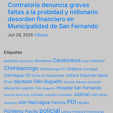
Contraloría denuncia graves
faltas a la probidad y millonario
desorden financiero en
Municipalidad de San Fernando
Jun 26, 2026
tribuna
Etiquetas
Carabineros
Bomberos
accidente
caso CORMUSAF
Agricultura
Chimbarongo
Chépica
Chimbarongo FC
Colchagua
Colchagua CD
cultura
Deportes Santa
Corte de Apelaciones
diputado Félix Bugueño
Cruz
Eduardo Macaya
educación
Hospital San Fernando
educación superior
Félix Bugueño
Judicial
Lolol
incendio
incendios forestales
Medio
Hospital Santa Cruz
PDI
Nancagua
Palmilla
MOP
Peralillo
Ambiente
policial
Pichilemu
Placilla
política
Primera B
Provincia de