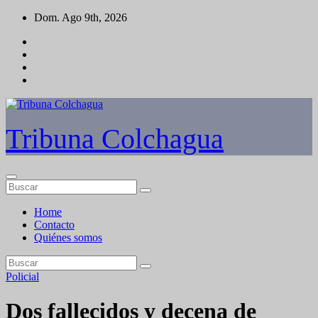
Saltar
Dom. Ago 9th, 2026
al
contenido
Tribuna Colchagua
Home
Contacto
Quiénes somos
Policial
Dos fallecidos y decena de