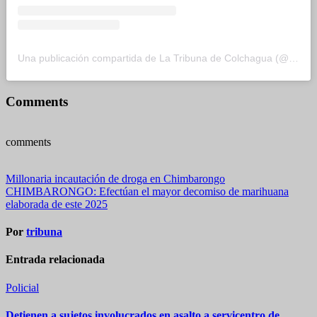
Una publicación compartida de La Tribuna de Colchagua (@tribuna_colchagua)
Comments
comments
Navegación
Millonaria incautación de droga en Chimbarongo
CHIMBARONGO: Efectúan el mayor decomiso de marihuana
de
elaborada de este 2025
entradas
Por
tribuna
Entrada relacionada
Policial
Detienen a sujetos involucrados en asalto a servicentro de