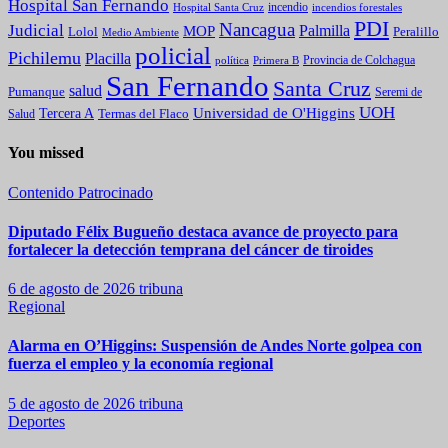
Hospital San Fernando
incendio
incendios forestales
Hospital Santa Cruz
PDI
Nancagua
Judicial
Palmilla
MOP
Lolol
Peralillo
Medio Ambiente
policial
Pichilemu
Placilla
política
Primera B
Provincia de Colchagua
San Fernando
Santa Cruz
salud
Pumanque
Seremi de
UOH
Universidad de O'Higgins
Tercera A
Termas del Flaco
Salud
You missed
Contenido Patrocinado
Diputado Félix Bugueño destaca avance de proyecto para
fortalecer la detección temprana del cáncer de tiroides
6 de agosto de 2026
tribuna
Regional
Alarma en O’Higgins: Suspensión de Andes Norte golpea con
fuerza el empleo y la economía regional
5 de agosto de 2026
tribuna
Deportes