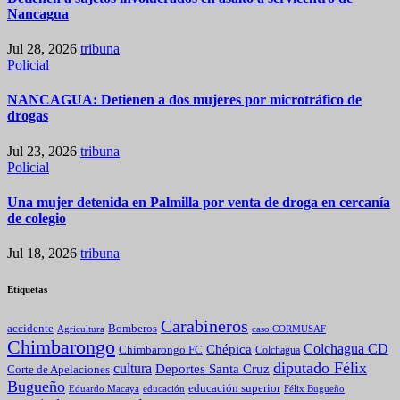
Nancagua
Jul 28, 2026
tribuna
Policial
NANCAGUA: Detienen a dos mujeres por microtráfico de
drogas
Jul 23, 2026
tribuna
Policial
Una mujer detenida en Palmilla por venta de droga en cercanía
de colegio
Jul 18, 2026
tribuna
Etiquetas
Carabineros
Bomberos
accidente
caso CORMUSAF
Agricultura
Chimbarongo
Colchagua CD
Chépica
Chimbarongo FC
Colchagua
diputado Félix
cultura
Deportes Santa Cruz
Corte de Apelaciones
Bugueño
educación superior
Eduardo Macaya
educación
Félix Bugueño