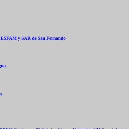
 CESFAM y SAR de San Fernando
gua
s
ongo