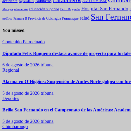
Carabineros
Bomberos
accidente
caso CORMUSAF
Agricultura
Hospital San Fernando
educación superior
Macaya
educación
Félix Bugueño
H
San Fernan
salud
Pumanque
política
Primera B
Provincia de Colchagua
You missed
Contenido Patrocinado
Diputado Félix Bugueño destaca avance de proyecto para fortalec
6 de agosto de 2026
tribuna
Regional
Alarma en O’Higgins: Suspensión de Andes Norte golpea con fuer
5 de agosto de 2026
tribuna
Deportes
Brilla San Fernando en el Campeonato de las Américas: Academia
5 de agosto de 2026
tribuna
Chimbarongo