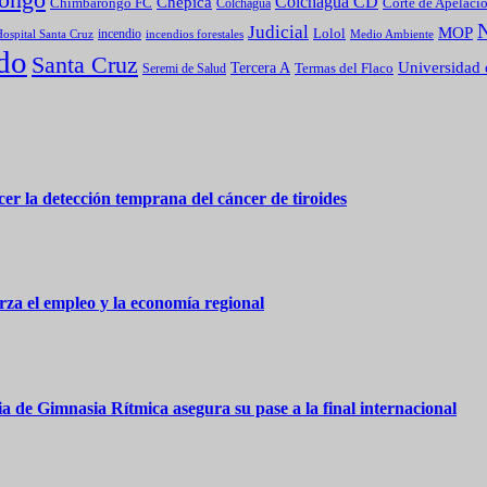
Colchagua CD
Chépica
Chimbarongo FC
Colchagua
Corte de Apelaci
Judicial
MOP
Lolol
incendio
incendios forestales
Medio Ambiente
ospital Santa Cruz
do
Santa Cruz
Universidad 
Tercera A
Termas del Flaco
Seremi de Salud
er la detección temprana del cáncer de tiroides
za el empleo y la economía regional
 de Gimnasia Rítmica asegura su pase a la final internacional