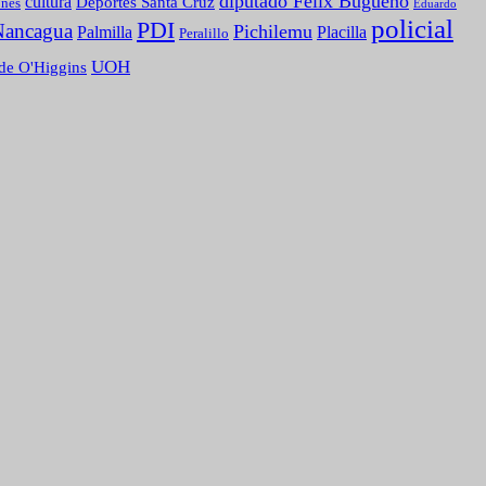
diputado Félix Bugueño
cultura
Deportes Santa Cruz
ones
Eduardo
policial
PDI
Nancagua
Pichilemu
Palmilla
Placilla
Peralillo
UOH
de O'Higgins