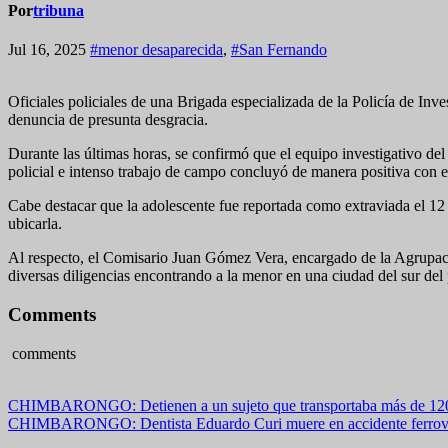
Por
tribuna
Jul 16, 2025
#menor desaparecida
,
#San Fernando
Oficiales policiales de una Brigada especializada de la Policía de Inv
denuncia de presunta desgracia.
Durante las últimas horas, se confirmó que el equipo investigativo del
policial e intenso trabajo de campo concluyó de manera positiva con 
Cabe destacar que la adolescente fue reportada como extraviada el 12 
ubicarla.
Al respecto, el Comisario Juan Gómez Vera, encargado de la Agrupaci
diversas diligencias encontrando a la menor en una ciudad del sur del
Comments
comments
Navegación
CHIMBARONGO: Detienen a un sujeto que transportaba más de 120 
CHIMBARONGO: Dentista Eduardo Curi muere en accidente ferrov
de