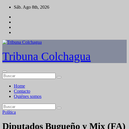
Saltar
Sáb. Ago 8th, 2026
al
contenido
Tribuna Colchagua
Home
Contacto
Quiénes somos
Política
Diputados Bugueño y Mix (FA)