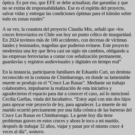
óptica. Es por eso, que EFE se debe actualizar, dar garantías y que
no se exima de responsabilidades. Ese es el espíritu del proyecto,
salvar vidas y entregar las condiciones óptimas para el tránsito sobre
todo en zonas rurales”
A su vez, la coautora del proyecto Claudia Mix, señaló que «los
cruces ferroviarios en Chile son hoy un punto crítico de inseguridad.
En 2024 tuvimos más de 100 accidentes, con decenas de víctimas
fatales y lesionados, tragedias que pudieron evitarse. Este proyecto
moderniza una ley que lleva casi un siglo sin cambios, obligando a
las empresas ferroviarias a contar con señalización permanente,
guardavías y registros audiovisuales y digitales en tiempo real”
En la instancia, participaron familiares de Eduardo Curi, un dentista
reconocido en la comuna de Chimbarongo, en donde su lamentable
muerte se produjo en el “Cruce Las Ranas”. Mediante un trabajo
colaborativo, impulsaron la realización de esta iniciativa y
agradecieron el espacio para dar a conocer el caso, así lo mencionó
Cecilia Garfias, viuda del facultativo. “Estoy aquí con mis dos hijos
para apoyar este proyecto de ley, para agradecer. La muerte de mi
marido ocurrió precisamente por una falla crónica de las barreras del
Cruce Las Ranas en Chimbarongo. La gente hoy día tiene
problemas graves en estos cruces y ahora le toco a mi marido,
después de trabajar 32 años, viajar y pasar por el mismo cruce 4
veces al día”, sostuvo.