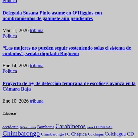
Política
Delegada Susana Pinto asume en O’Higgins con
nombramientos de gabinete aún pendientes
Mar 11, 2026
tribuna
Política
“Las mujeres no pueden seguir sosteniendo solas el sistema de
cuidados”, señala diputado Bugueño
Ene 14, 2026
tribuna
Política
Proyecto de ley de detección temprana de escoliosis avanza en la
Cámara Baja
Ene 10, 2026
tribuna
Etiquetas
Carabineros
Bomberos
accidente
caso CORMUSAF
Agricultura
Chimbarongo
Colchagua CD
Chépica
Chimbarongo FC
Colchagua