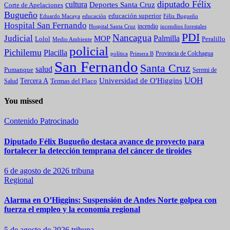
diputado Félix
cultura
Deportes Santa Cruz
Corte de Apelaciones
Bugueño
educación superior
Eduardo Macaya
educación
Félix Bugueño
Hospital San Fernando
incendio
incendios forestales
Hospital Santa Cruz
PDI
Nancagua
Judicial
Palmilla
MOP
Lolol
Peralillo
Medio Ambiente
policial
Pichilemu
Placilla
política
Primera B
Provincia de Colchagua
San Fernando
Santa Cruz
salud
Pumanque
Seremi de
UOH
Universidad de O'Higgins
Tercera A
Termas del Flaco
Salud
You missed
Contenido Patrocinado
Diputado Félix Bugueño destaca avance de proyecto para
fortalecer la detección temprana del cáncer de tiroides
6 de agosto de 2026
tribuna
Regional
Alarma en O’Higgins: Suspensión de Andes Norte golpea con
fuerza el empleo y la economía regional
5 de agosto de 2026
tribuna