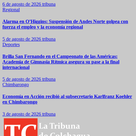
6 de agosto de 2026
tribuna
Regional
Alarma en O’Higgins: Suspensión de Andes Norte golpea con
fuerza el empleo y la economía regional
5 de agosto de 2026
tribuna
Deportes
Brilla San Fernando en el Campeonato de las Américas:
Academia de Gimnasia Rítmica asegura su pase a la final
internacional
5 de agosto de 2026
tribuna
Chimbarongo
Economía en Acción recibió al subsecretario Karlfranz Koehler
en Chimbarongo
3 de agosto de 2026
tribuna