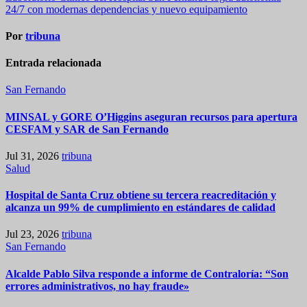
entradas
24/7 con modernas dependencias y nuevo equipamiento
Por
tribuna
Entrada relacionada
San Fernando
MINSAL y GORE O’Higgins aseguran recursos para apertura
CESFAM y SAR de San Fernando
Jul 31, 2026
tribuna
Salud
Hospital de Santa Cruz obtiene su tercera reacreditación y
alcanza un 99% de cumplimiento en estándares de calidad
Jul 23, 2026
tribuna
San Fernando
Alcalde Pablo Silva responde a informe de Contraloría: “Son
errores administrativos, no hay fraude»