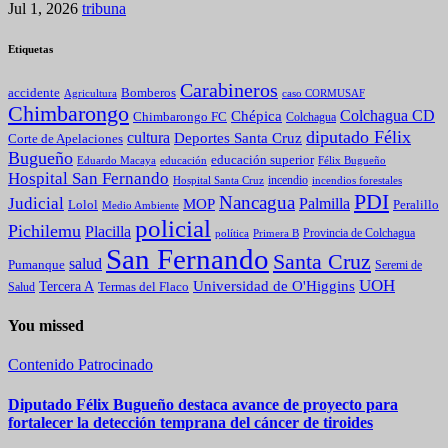
Jul 1, 2026
tribuna
Etiquetas
Carabineros
Bomberos
accidente
caso CORMUSAF
Agricultura
Chimbarongo
Colchagua CD
Chépica
Chimbarongo FC
Colchagua
diputado Félix
cultura
Deportes Santa Cruz
Corte de Apelaciones
Bugueño
educación superior
Eduardo Macaya
educación
Félix Bugueño
Hospital San Fernando
incendio
incendios forestales
Hospital Santa Cruz
PDI
Nancagua
Judicial
Palmilla
MOP
Lolol
Peralillo
Medio Ambiente
policial
Pichilemu
Placilla
política
Primera B
Provincia de Colchagua
San Fernando
Santa Cruz
salud
Pumanque
Seremi de
UOH
Universidad de O'Higgins
Tercera A
Termas del Flaco
Salud
You missed
Contenido Patrocinado
Diputado Félix Bugueño destaca avance de proyecto para
fortalecer la detección temprana del cáncer de tiroides