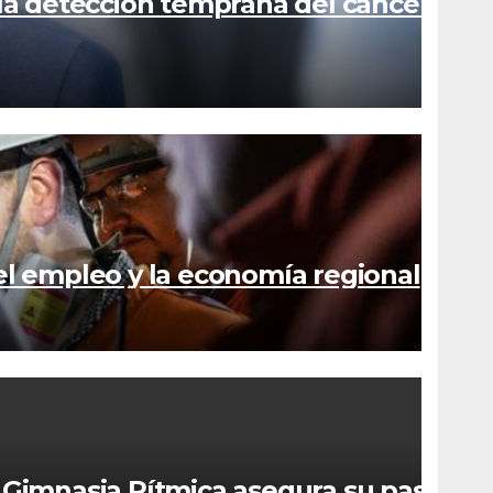
la detección temprana del cáncer
el empleo y la economía regional
 Gimnasia Rítmica asegura su pase