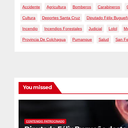
Accidente
Agricultura
Bomberos
Carabineros
Cultura
Deportes Santa Cruz
Diputado Félix Bugue
Incendio
Incendios Forestales
Judicial
Lolol
Me
Provincia De Colchagua
Pumanque
Salud
San F
You missed
CONTENIDO PATROCINADO