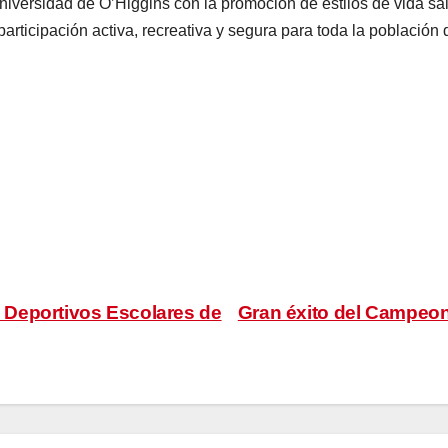
niversidad de O’Higgins con la promoción de estilos de vida sa
rticipación activa, recreativa y segura para toda la población 
 Deportivos Escolares de
Gran éxito del Campeon