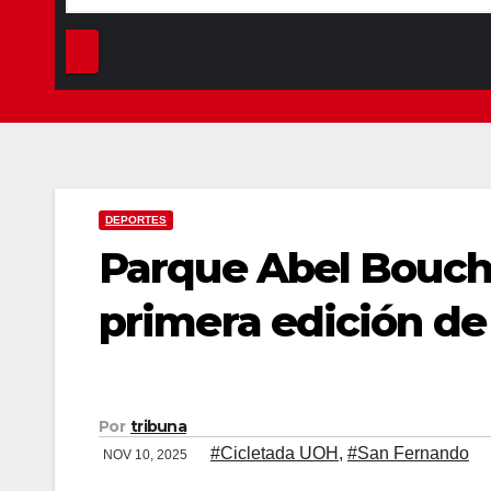
DEPORTES
Parque Abel Boucho
primera edición de
Por
tribuna
#Cicletada UOH
,
#San Fernando
NOV 10, 2025