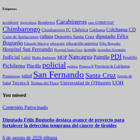
Etiquetas
Carabineros
Bomberos
accidente
caso CORMUSAF
Agricultura
Chimbarongo
Colchagua CD
Chépica
Chimbarongo FC
Colchagua
diputado Félix
cultura
Deportes Santa Cruz
Corte de Apelaciones
Bugueño
educación superior
Eduardo Macaya
educación
Félix Bugueño
Hospital San Fernando
incendio
incendios forestales
Hospital Santa Cruz
PDI
Nancagua
Judicial
Palmilla
MOP
Lolol
Peralillo
Medio Ambiente
policial
Pichilemu
Placilla
política
Primera B
Provincia de Colchagua
San Fernando
Santa Cruz
salud
Pumanque
Seremi de
UOH
Universidad de O'Higgins
Tercera A
Termas del Flaco
Salud
You missed
Contenido Patrocinado
Diputado Félix Bugueño destaca avance de proyecto para
fortalecer la detección temprana del cáncer de tiroides
6 de agosto de 2026
tribuna