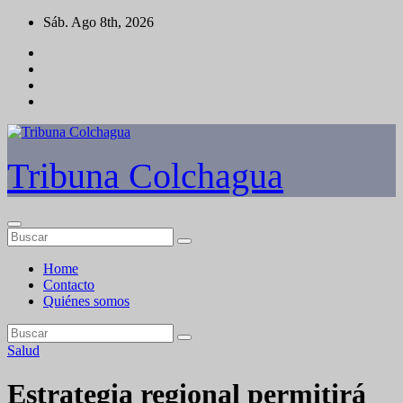
Saltar
Sáb. Ago 8th, 2026
al
contenido
Tribuna Colchagua
Home
Contacto
Quiénes somos
Salud
Estrategia regional permitirá