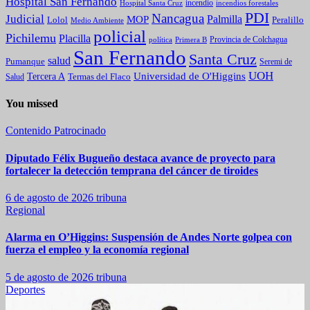
Hospital San Fernando
incendio
incendios forestales
Hospital Santa Cruz
PDI
Nancagua
Judicial
Palmilla
MOP
Lolol
Peralillo
Medio Ambiente
policial
Pichilemu
Placilla
política
Primera B
Provincia de Colchagua
San Fernando
Santa Cruz
salud
Pumanque
Seremi de
UOH
Universidad de O'Higgins
Tercera A
Termas del Flaco
Salud
You missed
Contenido Patrocinado
Diputado Félix Bugueño destaca avance de proyecto para
fortalecer la detección temprana del cáncer de tiroides
6 de agosto de 2026
tribuna
Regional
Alarma en O’Higgins: Suspensión de Andes Norte golpea con
fuerza el empleo y la economía regional
5 de agosto de 2026
tribuna
Deportes