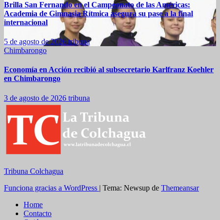
Brilla San Fernando en el Campeonato de las Américas:
Academia de Gimnasia Rítmica asegura su pase a la final
internacional
5 de agosto de 2026
tribuna
Chimbarongo
Economía en Acción recibió al subsecretario Karlfranz Koehler
en Chimbarongo
3 de agosto de 2026
tribuna
Tribuna Colchagua
Funciona gracias a WordPress
|
Tema: Newsup de
Themeansar
Home
Contacto