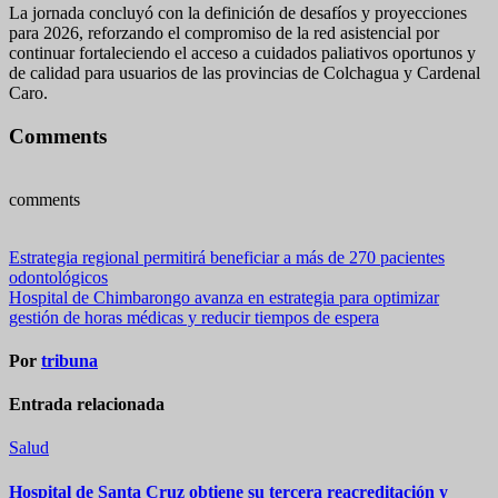
La jornada concluyó con la definición de desafíos y proyecciones
para 2026, reforzando el compromiso de la red asistencial por
continuar fortaleciendo el acceso a cuidados paliativos oportunos y
de calidad para usuarios de las provincias de Colchagua y Cardenal
Caro.
Comments
comments
Navegación
Estrategia regional permitirá beneficiar a más de 270 pacientes
odontológicos
de
Hospital de Chimbarongo avanza en estrategia para optimizar
entradas
gestión de horas médicas y reducir tiempos de espera
Por
tribuna
Entrada relacionada
Salud
Hospital de Santa Cruz obtiene su tercera reacreditación y