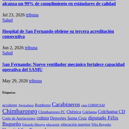
alcanza un 99% de cumplimiento en estándares de calidad
Jul 23, 2026
tribuna
Salud
Hospital de San Fernando obtiene su tercera acreditación
consecutiva
Jun 2, 2026
tribuna
Salud
San Fernando: Nuevo ventilador mecánico fortalece capacidad
operativa del SAMU
May 29, 2026
tribuna
Etiquetas
Carabineros
Bomberos
accidente
caso CORMUSAF
Agricultura
Chimbarongo
Colchagua CD
Chépica
Chimbarongo FC
Colchagua
diputado Félix
cultura
Deportes Santa Cruz
Corte de Apelaciones
Bugueño
educación superior
Eduardo Macaya
educación
Félix Bugueño