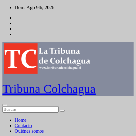
Saltar
Dom. Ago 9th, 2026
al
contenido
Tribuna Colchagua
Home
Contacto
Quiénes somos