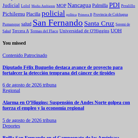
PDI
Nancagua
Judicial
Palmilla
MOP
Lolol
Peralillo
Medio Ambiente
policial
Pichilemu
Placilla
política
Primera B
Provincia de Colchagua
San Fernando
Santa Cruz
salud
Pumanque
Seremi de
UOH
Universidad de O'Higgins
Tercera A
Termas del Flaco
Salud
You missed
Contenido Patrocinado
Diputado Félix Bugueño destaca avance de proyecto para
fortalecer la detección temprana del cáncer de tiroides
6 de agosto de 2026
tribuna
Regional
Alarma en O’Higgins: Suspensión de Andes Norte golpea con
fuerza el empleo y la economía regional
5 de agosto de 2026
tribuna
Deportes
Brilla San Fernando en el Campeonato de las Américas: