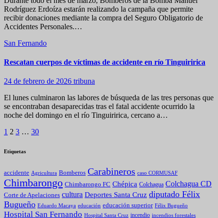
Durante todo el mes de marzo, Bomberos de la Bomba Manuel
Rodríguez Erdoíza estarán realizando la campaña que permite
recibir donaciones mediante la compra del Seguro Obligatorio de
Accidentes Personales.…
San Fernando
Rescatan cuerpos de víctimas de accidente en río Tinguiririca
24 de febrero de 2026
tribuna
El lunes culminaron las labores de búsqueda de las tres personas que
se encontraban desaparecidas tras el fatal accidente ocurrido la
noche del domingo en el río Tinguiririca, cercano a…
Paginación
1
2
3
…
30
de
Etiquetas
entradas
Carabineros
Bomberos
accidente
caso CORMUSAF
Agricultura
Chimbarongo
Colchagua CD
Chépica
Chimbarongo FC
Colchagua
diputado Félix
cultura
Deportes Santa Cruz
Corte de Apelaciones
Bugueño
educación superior
Eduardo Macaya
educación
Félix Bugueño
Hospital San Fernando
incendio
incendios forestales
Hospital Santa Cruz