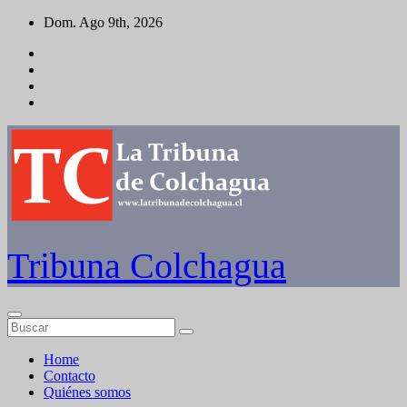
Saltar
Dom. Ago 9th, 2026
al
contenido
Tribuna Colchagua
Home
Contacto
Quiénes somos