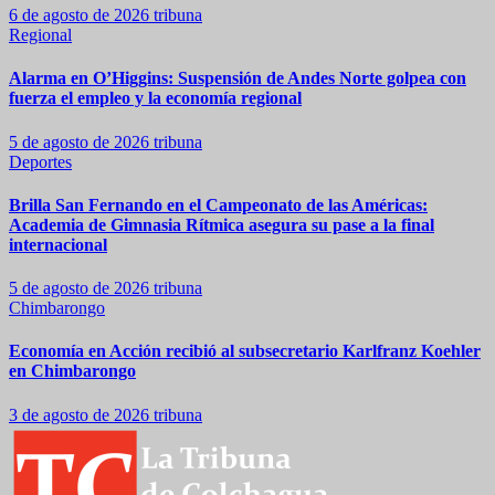
6 de agosto de 2026
tribuna
Regional
Alarma en O’Higgins: Suspensión de Andes Norte golpea con
fuerza el empleo y la economía regional
5 de agosto de 2026
tribuna
Deportes
Brilla San Fernando en el Campeonato de las Américas:
Academia de Gimnasia Rítmica asegura su pase a la final
internacional
5 de agosto de 2026
tribuna
Chimbarongo
Economía en Acción recibió al subsecretario Karlfranz Koehler
en Chimbarongo
3 de agosto de 2026
tribuna