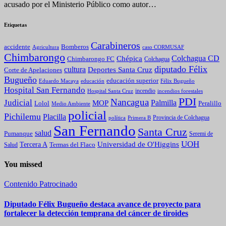
acusado por el Ministerio Público como autor…
Etiquetas
Carabineros
Bomberos
accidente
caso CORMUSAF
Agricultura
Chimbarongo
Colchagua CD
Chépica
Chimbarongo FC
Colchagua
diputado Félix
cultura
Deportes Santa Cruz
Corte de Apelaciones
Bugueño
educación superior
Eduardo Macaya
educación
Félix Bugueño
Hospital San Fernando
incendio
incendios forestales
Hospital Santa Cruz
PDI
Nancagua
Judicial
Palmilla
MOP
Lolol
Peralillo
Medio Ambiente
policial
Pichilemu
Placilla
política
Primera B
Provincia de Colchagua
San Fernando
Santa Cruz
salud
Pumanque
Seremi de
UOH
Universidad de O'Higgins
Tercera A
Termas del Flaco
Salud
You missed
Contenido Patrocinado
Diputado Félix Bugueño destaca avance de proyecto para
fortalecer la detección temprana del cáncer de tiroides