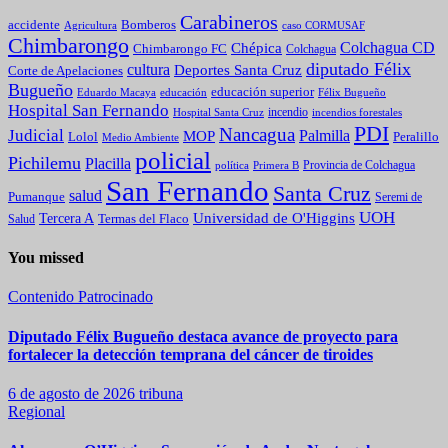
Carabineros
Bomberos
accidente
caso CORMUSAF
Agricultura
Chimbarongo
Colchagua CD
Chépica
Chimbarongo FC
Colchagua
diputado Félix
cultura
Deportes Santa Cruz
Corte de Apelaciones
Bugueño
educación superior
Eduardo Macaya
educación
Félix Bugueño
Hospital San Fernando
incendio
incendios forestales
Hospital Santa Cruz
PDI
Nancagua
Judicial
Palmilla
MOP
Lolol
Peralillo
Medio Ambiente
policial
Pichilemu
Placilla
política
Primera B
Provincia de Colchagua
San Fernando
Santa Cruz
salud
Pumanque
Seremi de
UOH
Universidad de O'Higgins
Tercera A
Termas del Flaco
Salud
You missed
Contenido Patrocinado
Diputado Félix Bugueño destaca avance de proyecto para
fortalecer la detección temprana del cáncer de tiroides
6 de agosto de 2026
tribuna
Regional