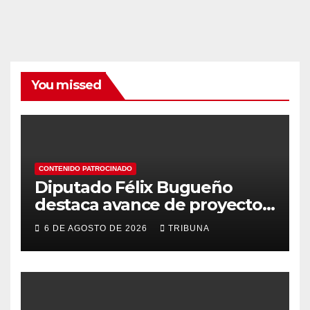
You missed
CONTENIDO PATROCINADO
Diputado Félix Bugueño
destaca avance de proyecto
para fortalecer la detección
6 DE AGOSTO DE 2026
TRIBUNA
temprana del cáncer de
tiroides