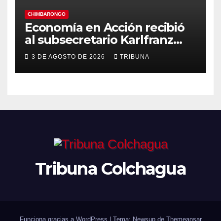
CHIMBARONGO
Economía en Acción recibió
al subsecretario Karlfranz
Koehler en Chimbarongo
3 DE AGOSTO DE 2026
TRIBUNA
Tribuna Colchagua
Funciona gracias a WordPress
|
Tema: Newsup de
Themeansar