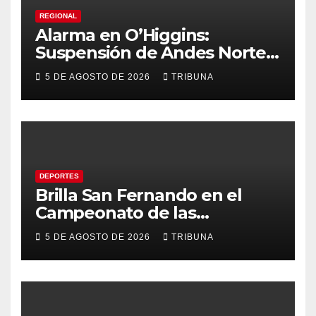
REGIONAL
Alarma en O’Higgins:
Suspensión de Andes Norte
golpea con fuerza el empleo
5 DE AGOSTO DE 2026
TRIBUNA
y la economía regional
DEPORTES
Brilla San Fernando en el
Campeonato de las
Américas: Academia de
5 DE AGOSTO DE 2026
TRIBUNA
Gimnasia Rítmica asegura su
pase a la final internacional