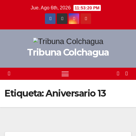
Saltar
Jue. Ago 6th, 2026
11:53:20 PM
al
contenido
Tribuna Colchagua
Etiqueta:
Aniversario 13