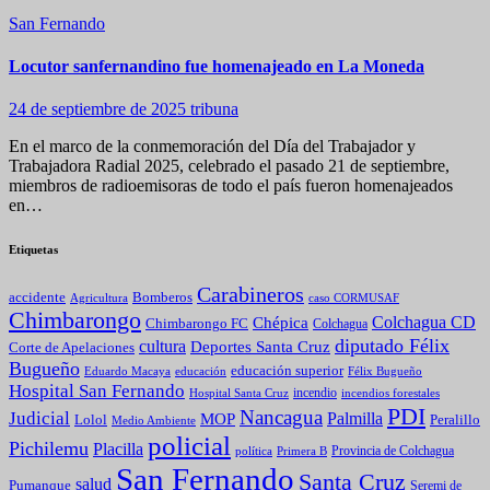
San Fernando
Locutor sanfernandino fue homenajeado en La Moneda
24 de septiembre de 2025
tribuna
En el marco de la conmemoración del Día del Trabajador y
Trabajadora Radial 2025, celebrado el pasado 21 de septiembre,
miembros de radioemisoras de todo el país fueron homenajeados
en…
Etiquetas
Carabineros
Bomberos
accidente
caso CORMUSAF
Agricultura
Chimbarongo
Colchagua CD
Chépica
Chimbarongo FC
Colchagua
diputado Félix
cultura
Deportes Santa Cruz
Corte de Apelaciones
Bugueño
educación superior
Eduardo Macaya
educación
Félix Bugueño
Hospital San Fernando
incendio
incendios forestales
Hospital Santa Cruz
PDI
Nancagua
Judicial
Palmilla
MOP
Lolol
Peralillo
Medio Ambiente
policial
Pichilemu
Placilla
política
Primera B
Provincia de Colchagua
San Fernando
Santa Cruz
salud
Pumanque
Seremi de