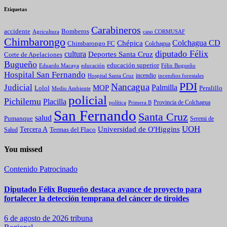
Etiquetas
Carabineros
Bomberos
accidente
caso CORMUSAF
Agricultura
Chimbarongo
Colchagua CD
Chépica
Chimbarongo FC
Colchagua
diputado Félix
cultura
Deportes Santa Cruz
Corte de Apelaciones
Bugueño
educación superior
Eduardo Macaya
educación
Félix Bugueño
Hospital San Fernando
incendio
incendios forestales
Hospital Santa Cruz
PDI
Nancagua
Judicial
Palmilla
MOP
Lolol
Peralillo
Medio Ambiente
policial
Pichilemu
Placilla
política
Primera B
Provincia de Colchagua
San Fernando
Santa Cruz
salud
Pumanque
Seremi de
UOH
Universidad de O'Higgins
Tercera A
Termas del Flaco
Salud
You missed
Contenido Patrocinado
Diputado Félix Bugueño destaca avance de proyecto para
fortalecer la detección temprana del cáncer de tiroides
6 de agosto de 2026
tribuna