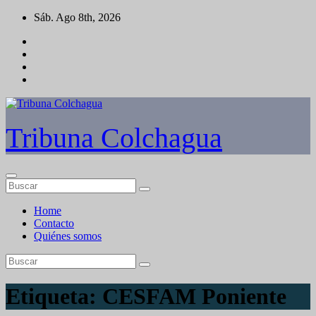
Saltar
Sáb. Ago 8th, 2026
al
contenido
Tribuna Colchagua
Home
Contacto
Quiénes somos
Etiqueta:
CESFAM Poniente