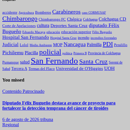
Carabineros
Bomberos
accidente
caso CORMUSAF
Agricultura
Chimbarongo
Colchagua CD
Chépica
Chimbarongo FC
Colchagua
diputado Félix
cultura
Deportes Santa Cruz
Corte de Apelaciones
Bugueño
educación superior
Eduardo Macaya
educación
Félix Bugueño
Hospital San Fernando
incendio
incendios forestales
Hospital Santa Cruz
PDI
Nancagua
Judicial
Palmilla
MOP
Lolol
Peralillo
Medio Ambiente
policial
Pichilemu
Placilla
política
Primera B
Provincia de Colchagua
San Fernando
Santa Cruz
salud
Pumanque
Seremi de
UOH
Universidad de O'Higgins
Tercera A
Termas del Flaco
Salud
You missed
Contenido Patrocinado
Diputado Félix Bugueño destaca avance de proyecto para
fortalecer la detección temprana del cáncer de tiroides
6 de agosto de 2026
tribuna
Regional