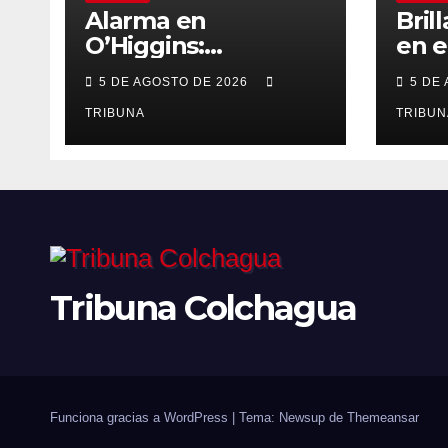
Alarma en
Bril
O’Higgins:
en 
Suspensión de
de l
5 DE AGOSTO DE 2026
5 DE
Andes Norte golpea
Aca
con fuerza el
TRIBUNA
Gimn
TRIBUN
empleo y la
aseg
economía regional
fina
Tribuna Colchagua
Funciona gracias a WordPress
|
Tema: Newsup de
Themeansar