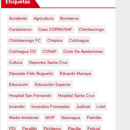
Etiquetas
Accidente
Agricultura
Bomberos
Carabineros
Caso CORMUSAF
Chimbarongo
Chimbarongo FC
Chépica
Colchagua
Colchagua CD
CONAF
Corte De Apelaciones
Cultura
Deportes Santa Cruz
Diputado Félix Bugueño
Eduardo Macaya
Educación
Educación Superior
Hospital San Fernando
Hospital Santa Cruz
Incendio
Incendios Forestales
Judicial
Lolol
Medio Ambiente
MOP
Nancagua
Palmilla
PDI
Peralillo
Pichilemu
Placilla
Policial