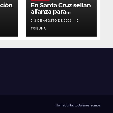
ción
En Santa Cruz sellan
alianza para
fortalecer
3 DE AGOSTO DE 2026
er
autonomía
o
económica y
TRIBUNA
liderazgo femenino
Home
Contacto
Quiénes somos