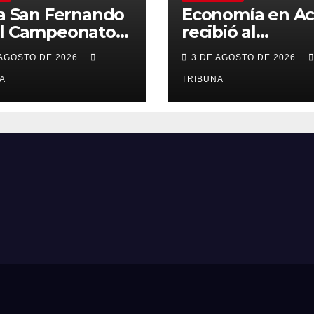
la San Fernando
Economía en Ac
el Campeonato
recibió al
as Américas:
subsecretario
 AGOSTO DE 2026
3 DE AGOSTO DE 2026
demia de
Karlfranz Koehl
asia Rítmica
A
en Chimbarong
TRIBUNA
ura su pase a la
l internacional