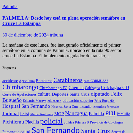
Palmilla
PALMILLA: Desde hoy está en plena operación semáforo en
Cruce La Estampa
30 de diciembre de 2024
tribuna
La mañana de este lunes, fue inaugurado oficialmente el primer
semáforo en la comuna de Palmilla, ubicado en la ruta 90 sector
cruce La Estampa. El implemento regulador de tránsito,…
Etiquetas
Carabineros
Bomberos
accidente
caso CORMUSAF
Agricultura
Chimbarongo
Colchagua CD
Chépica
Chimbarongo FC
Colchagua
diputado Félix
cultura
Deportes Santa Cruz
Corte de Apelaciones
Bugueño
educación superior
Eduardo Macaya
educación
Félix Bugueño
Hospital San Fernando
incendio
incendios forestales
Hospital Santa Cruz
PDI
Nancagua
Judicial
Palmilla
MOP
Lolol
Peralillo
Medio Ambiente
policial
Pichilemu
Placilla
política
Primera B
Provincia de Colchagua
San Fernando
Santa Cruz
salud
Pumanque
Seremi de