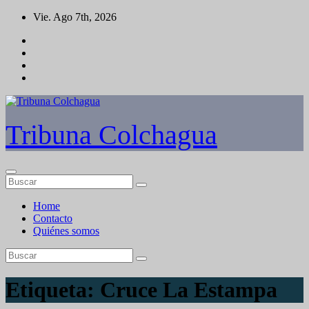
Saltar
Vie. Ago 7th, 2026
al
contenido
Tribuna Colchagua
Home
Contacto
Quiénes somos
Etiqueta:
Cruce La Estampa